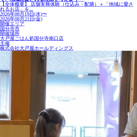
【全体概要】 店舗実務体験（仕込み・配膳）＋「地域に愛さ
れるお店」を...
2026年08月19日(水)〜
2026年08月21日(金)
開催エリア
国分寺市
開催場所
大戸屋ごはん処国分寺南口店
主催
株式会社大戸屋ホールディングス