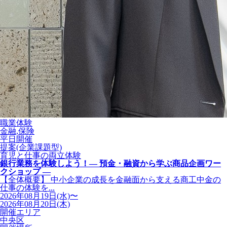
職業体験
金融,保険
平日開催
提案(企業課題型)
育児と仕事の両立体験
銀行業務を体験しよう！― 預金・融資から学ぶ商品企画ワー
クショップ ―
【全体概要】 中小企業の成長を金融面から支える商工中金の
仕事の体験を...
2026年08月19日(水)〜
2026年08月20日(木)
開催エリア
中央区