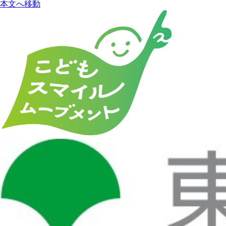
本文へ移動