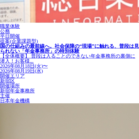
職業体験
公務
平日開催
提案(企業課題型)
国の仕組みの最前線へ。社会保障の“現場”に触れる、普段は見
られない「年金事務所」の特別体験
【全体概要】 普段は入ることのできない年金事務所の裏側に
潜入！お客様...
2026年08月18日(火)〜
2026年08月19日(水)
開催エリア
新宿区
開催場所
新宿年金事務所
主催
日本年金機構