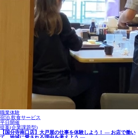
職業体験
宿泊,飲食サービス
平日開催
提案(企業課題型)
【国分寺南口店】大戸屋の仕事を体験しよう！ ― お店で働い
て、地域に愛される理由を考えよう ―