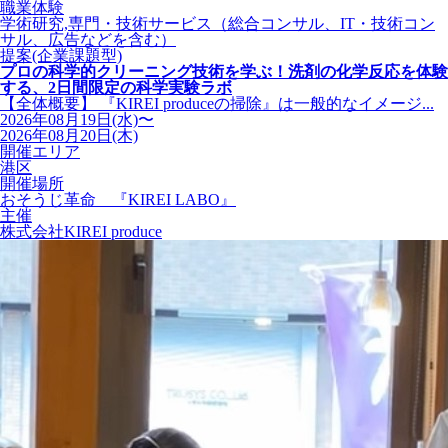
職業体験
学術研究,専門・技術サービス（総合コンサル、IT・技術コン
サル、広告などを含む）
提案(企業課題型)
プロの科学的クリーニング技術を学ぶ！洗剤の化学反応を体験
する、2日間限定の科学実験ラボ
【全体概要】 『KIREI produceの掃除』は一般的なイメージ...
2026年08月19日(水)〜
2026年08月20日(木)
開催エリア
港区
開催場所
おそうじ革命 『KIREI LABO』
主催
株式会社KIREI produce