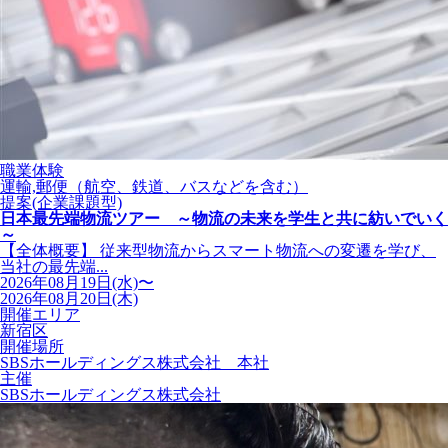
職業体験
運輸,郵便（航空、鉄道、バスなどを含む）
提案(企業課題型)
日本最先端物流ツアー ～物流の未来を学生と共に紡いでいく
～
【全体概要】 従来型物流からスマート物流への変遷を学び、
当社の最先端...
2026年08月19日(水)〜
2026年08月20日(木)
開催エリア
新宿区
開催場所
SBSホールディングス株式会社 本社
主催
SBSホールディングス株式会社