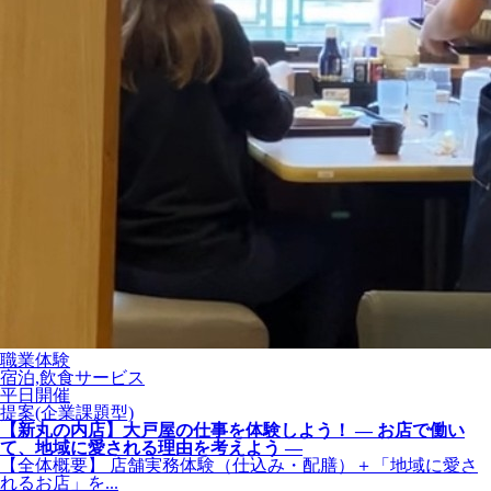
職業体験
宿泊,飲食サービス
平日開催
提案(企業課題型)
【新丸の内店】大戸屋の仕事を体験しよう！ ― お店で働い
て、地域に愛される理由を考えよう ―
【全体概要】 店舗実務体験（仕込み・配膳）＋「地域に愛さ
れるお店」を...