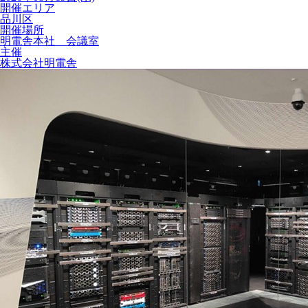
開催エリア
品川区
開催場所
明電舎本社 会議室
主催
株式会社明電舎