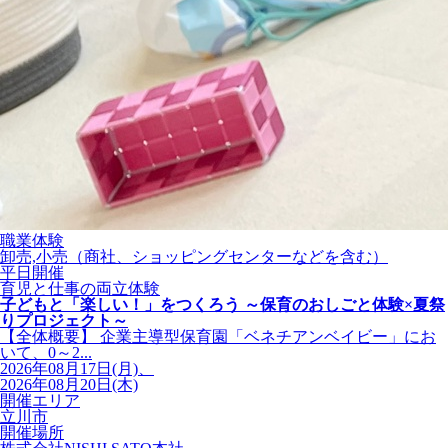
職業体験
卸売,小売（商社、ショッピングセンターなどを含む）
平日開催
育児と仕事の両立体験
子どもと「楽しい！」をつくろう ～保育のおしごと体験×夏祭
りプロジェクト～
【全体概要】 企業主導型保育園「ベネチアンベイビー」にお
いて、0～2...
2026年08月17日(月)、
2026年08月20日(木)
開催エリア
立川市
開催場所