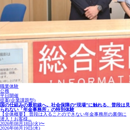
職業体験
公務
平日開催
提案(企業課題型)
国の仕組みの最前線へ。社会保障の“現場”に触れる、普段は見
られない「年金事務所」の特別体験
【全体概要】 普段は入ることのできない年金事務所の裏側に
潜入！お客様...
2026年08月18日(火)〜
2026年08月19日(水)