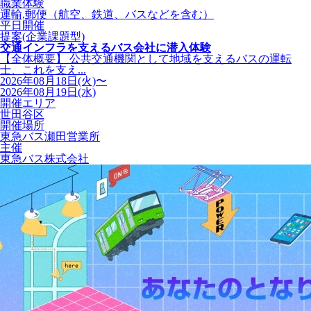
職業体験
運輸,郵便（航空、鉄道、バスなどを含む）
平日開催
提案(企業課題型)
交通インフラを支えるバス会社に潜入体験
【全体概要】 公共交通機関として地域を支えるバスの運転
士、これを支え...
2026年08月18日(火)〜
2026年08月19日(水)
開催エリア
世田谷区
開催場所
東急バス瀬田営業所
主催
東急バス株式会社