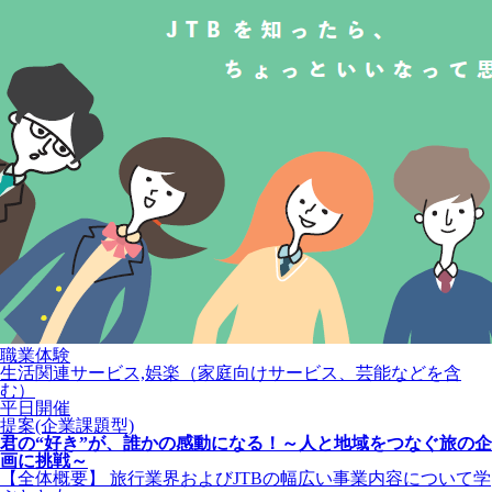
職業体験
生活関連サービス,娯楽（家庭向けサービス、芸能などを含
む）
平日開催
提案(企業課題型)
君の“好き”が、誰かの感動になる！～人と地域をつなぐ旅の企
画に挑戦～
【全体概要】 旅行業界およびJTBの幅広い事業内容について学