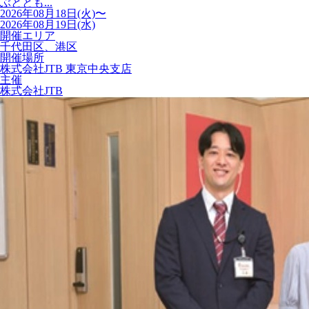
ぶととも...
2026年08月18日(火)〜
2026年08月19日(水)
開催エリア
千代田区、港区
開催場所
株式会社JTB 東京中央支店
主催
株式会社JTB