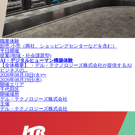
職業体験
卸売,小売（商社、ショッピングセンターなどを含む）
平日開催
提案(地域・社会課題型)
AI・デジタルヒューマン構築体験
【全体概要】 ・デル・テクノロジーズ株式会社が提供するAI
ビジネスの...
2026年08月18日(火)〜
2026年08月19日(水)
開催エリア
千代田区
開催場所
デル・テクノロジーズ株式会社
主催
デル・テクノロジーズ株式会社