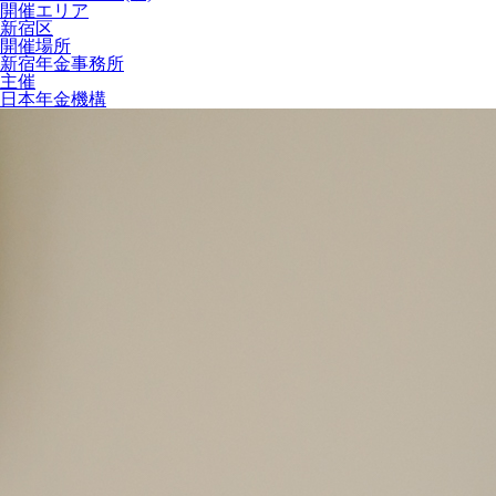
開催エリア
新宿区
開催場所
新宿年金事務所
主催
日本年金機構