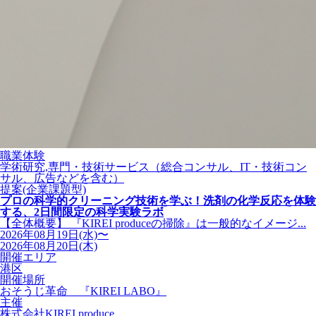
職業体験
学術研究,専門・技術サービス（総合コンサル、IT・技術コン
サル、広告などを含む）
提案(企業課題型)
プロの科学的クリーニング技術を学ぶ！洗剤の化学反応を体験
する、2日間限定の科学実験ラボ
【全体概要】 『KIREI produceの掃除』は一般的なイメージ...
2026年08月19日(水)〜
2026年08月20日(木)
開催エリア
港区
開催場所
おそうじ革命 『KIREI LABO』
主催
株式会社KIREI produce