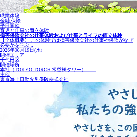
職業体験
金融,保険
平日開催
育児と仕事の両立体験
損害保険会社の仕事体験および仕事とライフの両立体験
【全体概要】 この体験では損害保険会社の仕事や保険がなぜ
必要かを学ぶ...
2026年08月19日(水)
開催エリア
千代田区
開催場所
本社（TOKYO TORCH 常盤橋タワー）
主催
東京海上日動火災保険株式会社