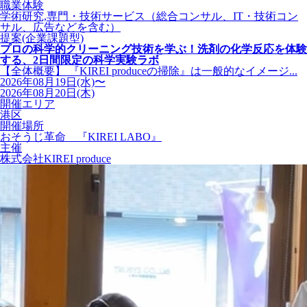
職業体験
学術研究,専門・技術サービス（総合コンサル、IT・技術コン
サル、広告などを含む）
提案(企業課題型)
プロの科学的クリーニング技術を学ぶ！洗剤の化学反応を体験
する、2日間限定の科学実験ラボ
【全体概要】 『KIREI produceの掃除』は一般的なイメージ...
2026年08月19日(水)〜
2026年08月20日(木)
開催エリア
港区
開催場所
おそうじ革命 『KIREI LABO』
主催
株式会社KIREI produce