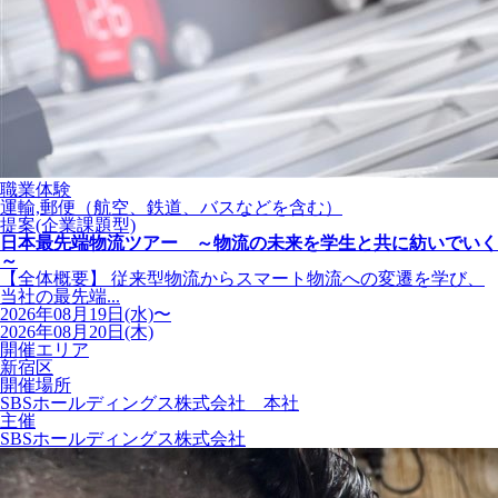
職業体験
運輸,郵便（航空、鉄道、バスなどを含む）
提案(企業課題型)
日本最先端物流ツアー ～物流の未来を学生と共に紡いでいく
～
【全体概要】 従来型物流からスマート物流への変遷を学び、
当社の最先端...
2026年08月19日(水)〜
2026年08月20日(木)
開催エリア
新宿区
開催場所
SBSホールディングス株式会社 本社
主催
SBSホールディングス株式会社