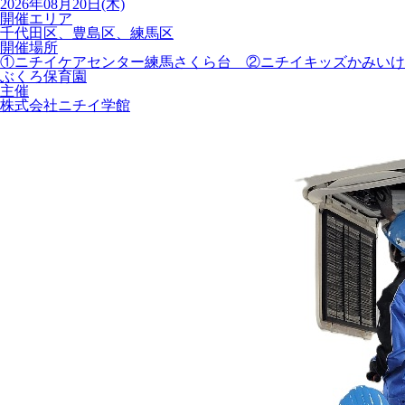
2026年08月20日(木)
開催エリア
千代田区、豊島区、練馬区
開催場所
①ニチイケアセンター練馬さくら台 ②ニチイキッズかみいけ
ぶくろ保育園
主催
株式会社ニチイ学館