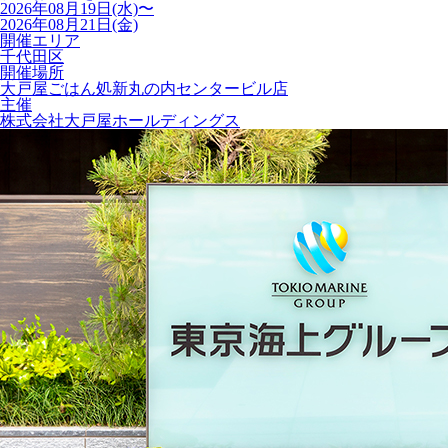
2026年08月19日(水)〜
2026年08月21日(金)
開催エリア
千代田区
開催場所
大戸屋ごはん処新丸の内センタービル店
主催
株式会社大戸屋ホールディングス