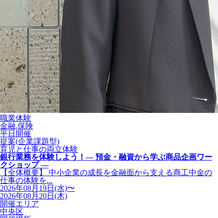
職業体験
金融,保険
平日開催
提案(企業課題型)
育児と仕事の両立体験
銀行業務を体験しよう！― 預金・融資から学ぶ商品企画ワー
クショップ ―
【全体概要】 中小企業の成長を金融面から支える商工中金の
仕事の体験を...
2026年08月19日(水)〜
2026年08月20日(木)
開催エリア
中央区