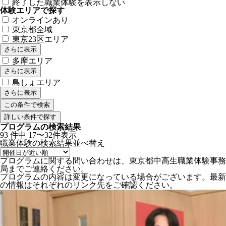
終了した職業体験を表示しない
体験エリアで探す
オンラインあり
東京都全域
東京23区エリア
さらに表示
多摩エリア
さらに表示
島しょエリア
さらに表示
詳しい条件で探す
プログラムの検索結果
93
件中
17〜32件表示
職業体験の検索結果
並べ替え
プログラムに関する問い合わせは、東京都中高生職業体験事務
局までご連絡ください。
プログラムの内容は変更になっている場合がございます。最新
の情報はそれぞれのリンク先をご確認ください。