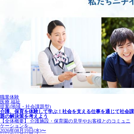
職業体験
医療,福祉
提案(地域・社会課題型)
介護、保育を体験して学ぶ！社会を支える仕事を通じて社会課
題の解決策を考えよう
【全体概要】 介護施設・保育園の見学やお客様とのコミュニ
ケーションを...
2026年08月19日(水)〜