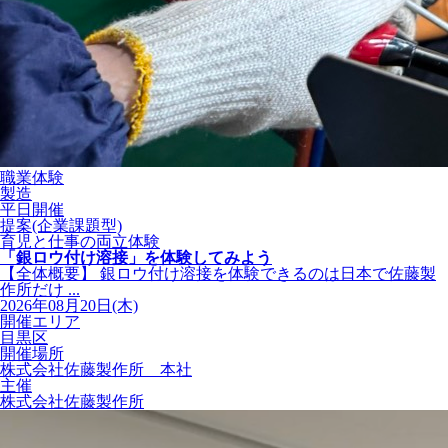
職業体験
製造
平日開催
提案(企業課題型)
育児と仕事の両立体験
「銀ロウ付け溶接」を体験してみよう
【全体概要】 銀ロウ付け溶接を体験できるのは日本で佐藤製
作所だけ ...
2026年08月20日(木)
開催エリア
目黒区
開催場所
株式会社佐藤製作所 本社
主催
株式会社佐藤製作所