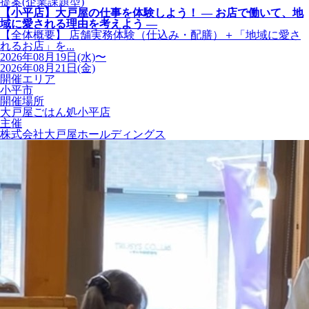
提案(企業課題型)
【小平店】大戸屋の仕事を体験しよう！ ― お店で働いて、地
域に愛される理由を考えよう ―
【全体概要】 店舗実務体験（仕込み・配膳）＋「地域に愛さ
れるお店」を...
2026年08月19日(水)〜
2026年08月21日(金)
開催エリア
小平市
開催場所
大戸屋ごはん処小平店
主催
株式会社大戸屋ホールディングス