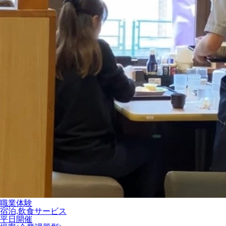
職業体験
宿泊,飲食サービス
平日開催