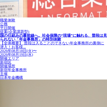
職業体験
公務
平日開催
提案(企業課題型)
国の仕組みの最前線へ。社会保障の“現場”に触れる、普段は見
られない「年金事務所」の特別体験
【全体概要】 普段は入ることのできない年金事務所の裏側に
潜入！お客様...
2026年08月18日(火)〜
2026年08月19日(水)
開催エリア
新宿区
開催場所
新宿年金事務所
主催
日本年金機構