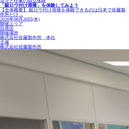
育児と仕事の両立体験
「銀ロウ付け溶接」を体験してみよう
【全体概要】 銀ロウ付け溶接を体験できるのは日本で佐藤製
作所だけ ...
2026年08月20日(木)
開催エリア
目黒区
開催場所
株式会社佐藤製作所 本社
主催
株式会社佐藤製作所