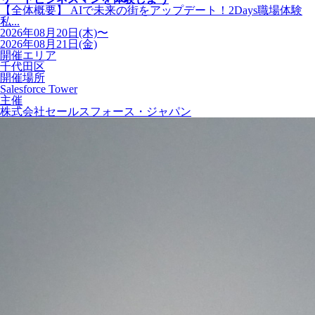
【全体概要】 AIで未来の街をアップデート！2Days職場体験
私...
2026年08月20日(木)〜
2026年08月21日(金)
開催エリア
千代田区
開催場所
Salesforce Tower
主催
株式会社セールスフォース・ジャパン