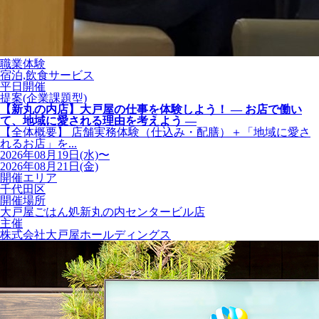
職業体験
宿泊,飲食サービス
平日開催
提案(企業課題型)
【新丸の内店】大戸屋の仕事を体験しよう！ ― お店で働い
て、地域に愛される理由を考えよう ―
【全体概要】 店舗実務体験（仕込み・配膳）＋「地域に愛さ
れるお店」を...
2026年08月19日(水)〜
2026年08月21日(金)
開催エリア
千代田区
開催場所
大戸屋ごはん処新丸の内センタービル店
主催
株式会社大戸屋ホールディングス