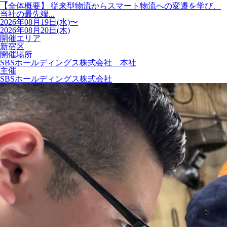
【全体概要】 従来型物流からスマート物流への変遷を学び、
当社の最先端...
2026年08月19日(水)〜
2026年08月20日(木)
開催エリア
新宿区
開催場所
SBSホールディングス株式会社 本社
主催
SBSホールディングス株式会社