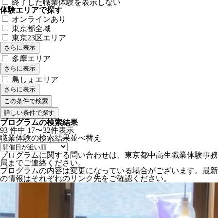
終了した職業体験を表示しない
体験エリアで探す
オンラインあり
東京都全域
東京23区エリア
さらに表示
多摩エリア
さらに表示
島しょエリア
さらに表示
詳しい条件で探す
プログラムの検索結果
93
件中
17〜32件表示
職業体験の検索結果
並べ替え
プログラムに関する問い合わせは、東京都中高生職業体験事務
局までご連絡ください。
プログラムの内容は変更になっている場合がございます。最新
の情報はそれぞれのリンク先をご確認ください。