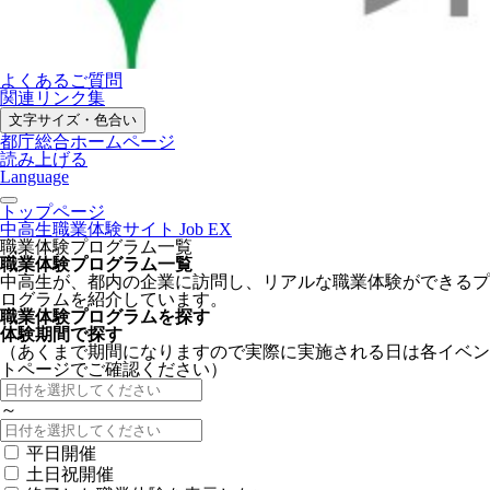
よくあるご質問
関連リンク集
文字サイズ・色合い
都庁総合ホームページ
読み上げる
Language
トップページ
中高生職業体験サイト Job EX
職業体験プログラム一覧
職業体験プログラム一覧
中高生が、都内の企業に訪問し、リアルな職業体験ができるプ
ログラムを紹介しています。
職業体験プログラムを探す
体験期間で探す
（あくまで期間になりますので実際に実施される日は各イベン
トページでご確認ください）
～
平日開催
土日祝開催