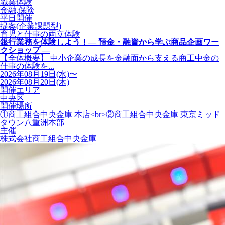
職業体験
金融,保険
平日開催
提案(企業課題型)
育児と仕事の両立体験
銀行業務を体験しよう！― 預金・融資から学ぶ商品企画ワー
クショップ ―
【全体概要】 中小企業の成長を金融面から支える商工中金の
仕事の体験を...
2026年08月19日(水)〜
2026年08月20日(木)
開催エリア
中央区
開催場所
①商工組合中央金庫 本店<br>②商工組合中央金庫 東京ミッド
タウン八重洲本部
主催
株式会社商工組合中央金庫