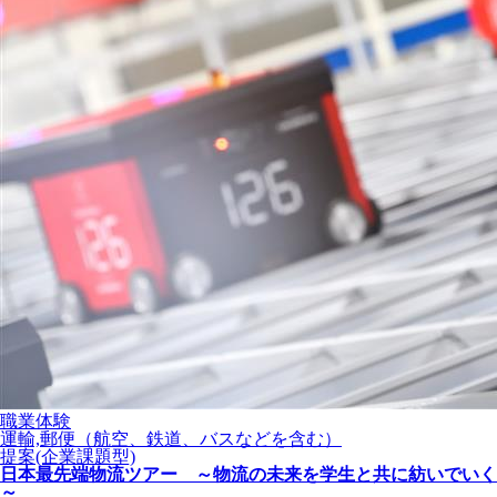
職業体験
運輸,郵便（航空、鉄道、バスなどを含む）
提案(企業課題型)
日本最先端物流ツアー ～物流の未来を学生と共に紡いでいく
～