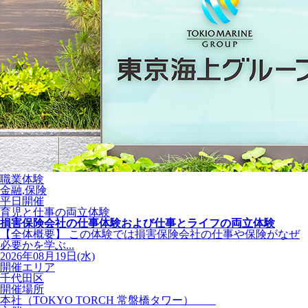
職業体験
金融,保険
平日開催
育児と仕事の両立体験
損害保険会社の仕事体験および仕事とライフの両立体験
【全体概要】 この体験では損害保険会社の仕事や保険がなぜ
必要かを学ぶ...
2026年08月19日(水)
開催エリア
千代田区
開催場所
本社（TOKYO TORCH 常盤橋タワー）