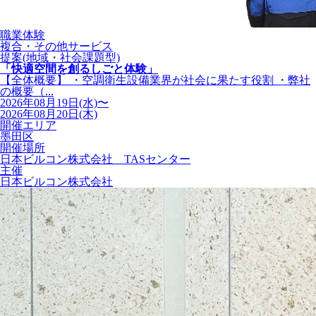
職業体験
複合・その他サービス
提案(地域・社会課題型)
「快適空間を創るしごと体験」
【全体概要】 ・空調衛生設備業界が社会に果たす役割 ・弊社
の概要（...
2026年08月19日(水)〜
2026年08月20日(木)
開催エリア
墨田区
開催場所
日本ビルコン株式会社 TASセンター
主催
日本ビルコン株式会社