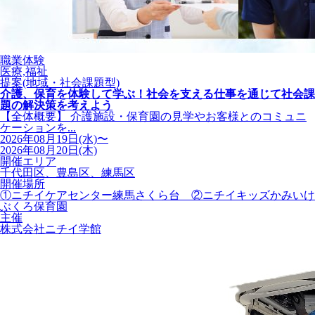
職業体験
医療,福祉
提案(地域・社会課題型)
介護、保育を体験して学ぶ！社会を支える仕事を通じて社会課
題の解決策を考えよう
【全体概要】 介護施設・保育園の見学やお客様とのコミュニ
ケーションを...
2026年08月19日(水)〜
2026年08月20日(木)
開催エリア
千代田区、豊島区、練馬区
開催場所
①ニチイケアセンター練馬さくら台 ②ニチイキッズかみいけ
ぶくろ保育園
主催
株式会社ニチイ学館