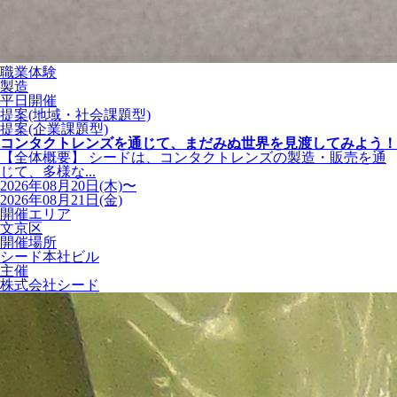
職業体験
製造
平日開催
提案(地域・社会課題型)
提案(企業課題型)
コンタクトレンズを通じて、まだみぬ世界を見渡してみよう！
【全体概要】 シードは、コンタクトレンズの製造・販売を通
じて、多様な...
2026年08月20日(木)〜
2026年08月21日(金)
開催エリア
文京区
開催場所
シード本社ビル
主催
株式会社シード