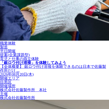
職業体験
製造
平日開催
提案(企業課題型)
育児と仕事の両立体験
「銀ロウ付け溶接」を体験してみよう
【全体概要】 銀ロウ付け溶接を体験できるのは日本で佐藤製
作所だけ ...
2026年08月20日(木)
開催エリア
目黒区
開催場所
株式会社佐藤製作所 本社
主催
株式会社佐藤製作所