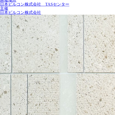
開催場所
日本ビルコン株式会社 TASセンター
主催
日本ビルコン株式会社