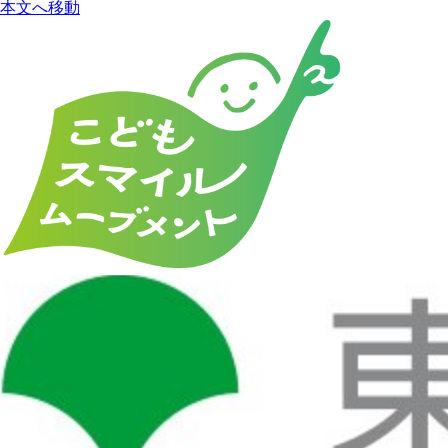
本文へ移動