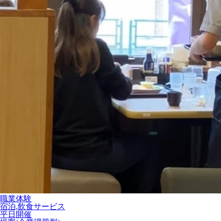
職業体験
宿泊,飲食サービス
平日開催