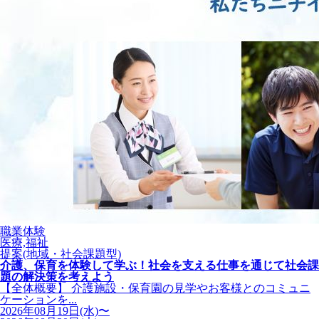
職業体験
医療,福祉
提案(地域・社会課題型)
介護、保育を体験して学ぶ！社会を支える仕事を通じて社会課
題の解決策を考えよう
【全体概要】 介護施設・保育園の見学やお客様とのコミュニ
ケーションを...
2026年08月19日(水)〜