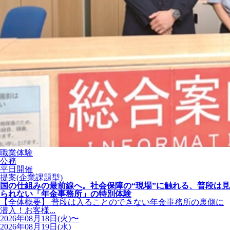
職業体験
公務
平日開催
提案(企業課題型)
国の仕組みの最前線へ。社会保障の“現場”に触れる、普段は見
られない「年金事務所」の特別体験
【全体概要】 普段は入ることのできない年金事務所の裏側に
潜入！お客様...
2026年08月18日(火)〜
2026年08月19日(水)