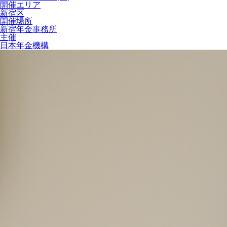
開催エリア
新宿区
開催場所
新宿年金事務所
主催
日本年金機構