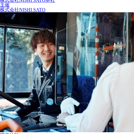
株式会社NISHI SATO本社
主催
株式会社NISHI SATO