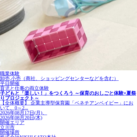
職業体験
卸売,小売（商社、ショッピングセンターなどを含む）
平日開催
育児と仕事の両立体験
子どもと「楽しい！」をつくろう ～保育のおしごと体験×夏祭
りプロジェクト～
【全体概要】 企業主導型保育園「ベネチアンベイビー」にお
いて、0～2...
2026年08月17日(月)、
2026年08月20日(木)
開催エリア
立川市
開催場所