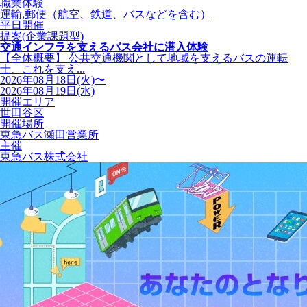
職業体験
運輸,郵便（航空、鉄道、バスなどを含む）
平日開催
提案(企業課題型)
交通インフラを支えるバス会社に潜入体験
【全体概要】 公共交通機関として地域を支えるバスの運転
士、これを支え...
2026年08月18日(火)〜
2026年08月19日(水)
開催エリア
世田谷区
開催場所
東急バス瀬田営業所
主催
東急バス株式会社