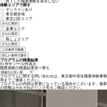
終了した職業体験を表示しない
体験エリアで探す
オンラインあり
東京都全域
東京23区エリア
さらに表示
多摩エリア
さらに表示
島しょエリア
さらに表示
詳しい条件で探す
プログラムの検索結果
93
件中
17〜32件表示
職業体験の検索結果
並べ替え
プログラムに関する問い合わせは、東京都中高生職業体験事務
局までご連絡ください。
プログラムの内容は変更になっている場合がございます。最新
の情報はそれぞれのリンク先をご確認ください。