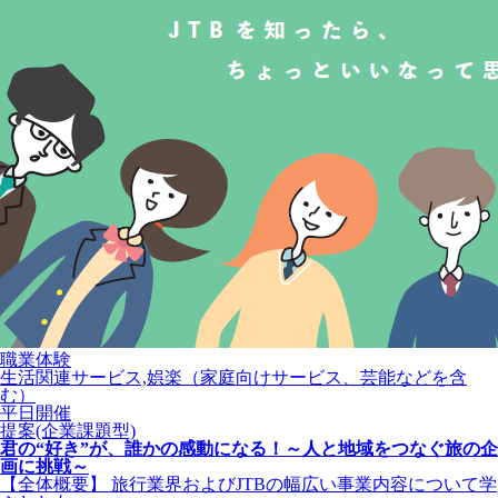
職業体験
生活関連サービス,娯楽（家庭向けサービス、芸能などを含
む）
平日開催
提案(企業課題型)
君の“好き”が、誰かの感動になる！～人と地域をつなぐ旅の企
画に挑戦～
【全体概要】 旅行業界およびJTBの幅広い事業内容について学