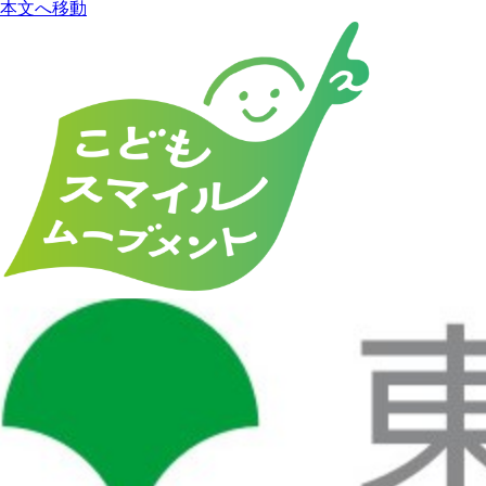
本文へ移動