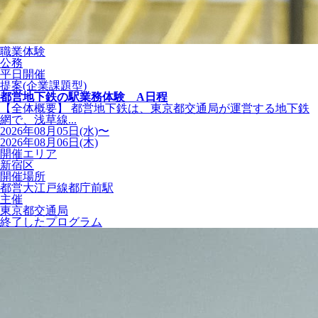
職業体験
公務
平日開催
提案(企業課題型)
都営地下鉄の駅業務体験 A日程
【全体概要】 都営地下鉄は、東京都交通局が運営する地下鉄
網で、浅草線...
2026年08月05日(水)〜
2026年08月06日(木)
開催エリア
新宿区
開催場所
都営大江戸線都庁前駅
主催
東京都交通局
終了したプログラム