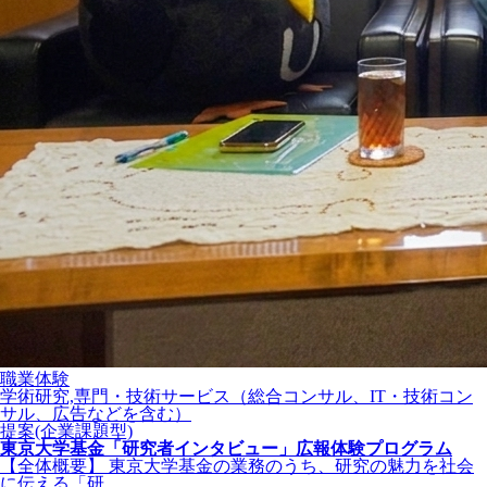
職業体験
学術研究,専門・技術サービス（総合コンサル、IT・技術コン
サル、広告などを含む）
提案(企業課題型)
東京大学基金「研究者インタビュー」広報体験プログラム
【全体概要】 東京大学基金の業務のうち、研究の魅力を社会
に伝える「研...