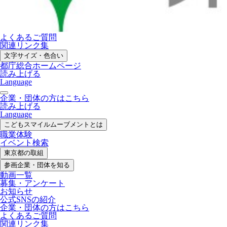
よくあるご質問
関連リンク集
文字サイズ・色合い
都庁総合ホームページ
読み上げる
Language
企業・団体の方はこちら
読み上げる
Language
こどもスマイル
ムーブメントとは
職業体験
イベント検索
東京都の取組
参画企業・
団体を知る
動画一覧
募集・
アンケート
お知らせ
公式SNS
の紹介
企業・団体の方
はこちら
よくあるご質問
関連リンク集