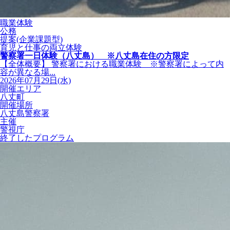
職業体験
公務
提案(企業課題型)
育児と仕事の両立体験
警察署一日体験（八丈島） ※八丈島在住の方限定
【全体概要】 警察署における職業体験 ※警察署によって内
容が異なる場...
2026年07月29日(水)
開催エリア
八丈町
開催場所
八丈島警察署
主催
警視庁
終了したプログラム