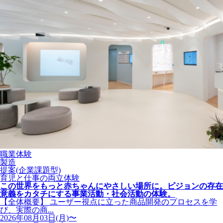
職業体験
製造
提案(企業課題型)
育児と仕事の両立体験
この世界をもっと赤ちゃんにやさしい場所に。ピジョンの存在
意義をカタチにする事業活動・社会活動の体験。
【全体概要】 ユーザー視点に立った商品開発のプロセスを学
び、実際の商...
2026年08月03日(月)〜