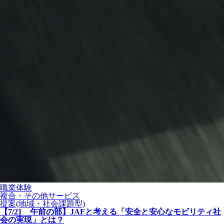
職業体験
複合・その他サービス
提案(地域・社会課題型)
【7/21 午前の部】JAFと考える「安全と安心なモビリティ社
会の実現」とは？