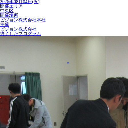
2026年08月04日(火)
開催エリア
中央区
開催場所
ピジョン株式会社本社
主催
ピジョン株式会社
終了したプログラム