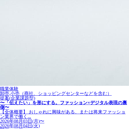
職業体験
卸売,小売（商社、ショッピングセンターなどを含む）
提案(企業課題型)
〜「伝えたい」を形にする。ファッション×デジタル表現の裏
側〜
【全体概要】 おしゃれに興味がある、または将来ファッショ
ン業界で働く...
2026年08月03日(月)〜
2026年08月04日(火)