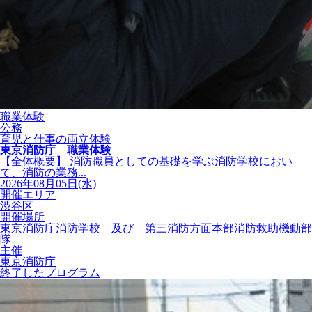
職業体験
公務
育児と仕事の両立体験
東京消防庁 職業体験
【全体概要】 消防職員としての基礎を学ぶ消防学校におい
て、消防の業務...
2026年08月05日(水)
開催エリア
渋谷区
開催場所
東京消防庁消防学校 及び 第三消防方面本部消防救助機動部
隊
主催
東京消防庁
終了したプログラム