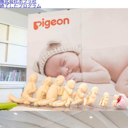
株式会社ポプラ社
終了したプログラム