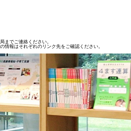
局までご連絡ください。
の情報はそれぞれのリンク先をご確認ください。