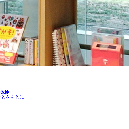
体験
をもとに...