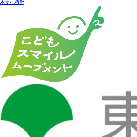
本文へ移動