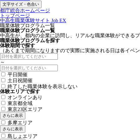
文字サイズ・色合い
都庁総合ホームページ
トップページ
中高生職業体験サイト Job EX
職業体験プログラム一覧
職業体験プログラム一覧
中高生が、都内の企業に訪問し、リアルな職業体験ができるプ
職業体験プログラムを探す
体験期間で探す
（あくまで期間になりますので実際に実施される日は各イベン
～
平日開催
土日祝開催
終了した職業体験を表示しない
体験エリアで探す
オンラインあり
東京都全域
東京23区エリア
さらに表示
多摩エリア
さらに表示
島しょエリア