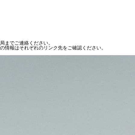
局までご連絡ください。
の情報はそれぞれのリンク先をご確認ください。