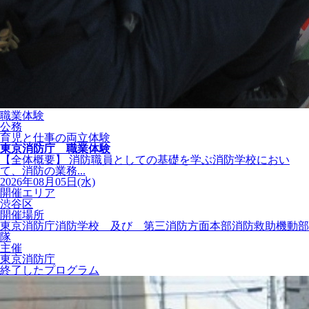
職業体験
公務
育児と仕事の両立体験
東京消防庁 職業体験
【全体概要】 消防職員としての基礎を学ぶ消防学校におい
て、消防の業務...
2026年08月05日(水)
開催エリア
渋谷区
開催場所
東京消防庁消防学校 及び 第三消防方面本部消防救助機動部
隊
主催
東京消防庁
終了したプログラム