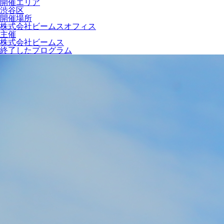
開催エリア
渋谷区
開催場所
株式会社ビームスオフィス
主催
株式会社ビームス
終了したプログラム