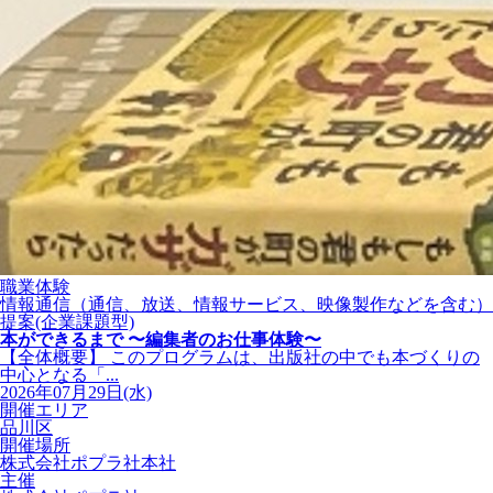
職業体験
情報通信（通信、放送、情報サービス、映像製作などを含む）
提案(企業課題型)
本ができるまで 〜編集者のお仕事体験〜
【全体概要】 このプログラムは、出版社の中でも本づくりの
中心となる「...
2026年07月29日(水)
開催エリア
品川区
開催場所
株式会社ポプラ社本社
主催