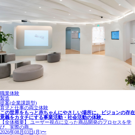
職業体験
製造
提案(企業課題型)
育児と仕事の両立体験
この世界をもっと赤ちゃんにやさしい場所に。ピジョンの存在
意義をカタチにする事業活動・社会活動の体験。
【全体概要】 ユーザー視点に立った商品開発のプロセスを学
び、実際の商...
2026年08月03日(月)〜