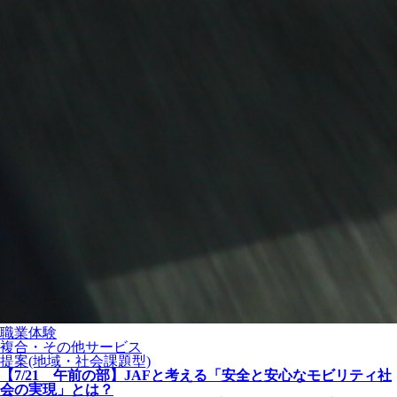
職業体験
複合・その他サービス
提案(地域・社会課題型)
【7/21 午前の部】JAFと考える「安全と安心なモビリティ社
会の実現」とは？