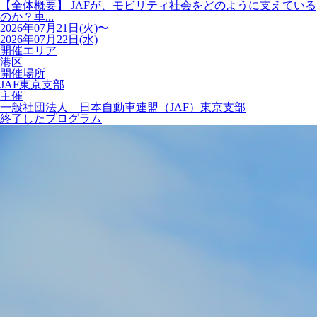
【全体概要】 JAFが、モビリティ社会をどのように支えている
のか？車...
2026年07月21日(火)〜
2026年07月22日(水)
開催エリア
港区
開催場所
JAF東京支部
主催
一般社団法人 日本自動車連盟（JAF）東京支部
終了したプログラム