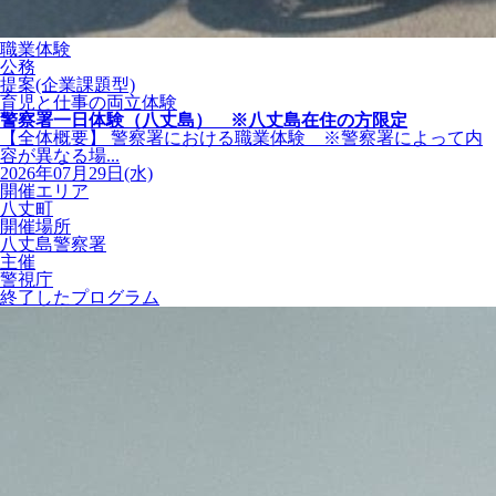
職業体験
公務
提案(企業課題型)
育児と仕事の両立体験
警察署一日体験（八丈島） ※八丈島在住の方限定
【全体概要】 警察署における職業体験 ※警察署によって内
容が異なる場...
2026年07月29日(水)
開催エリア
八丈町
開催場所
八丈島警察署
主催
警視庁
終了したプログラム