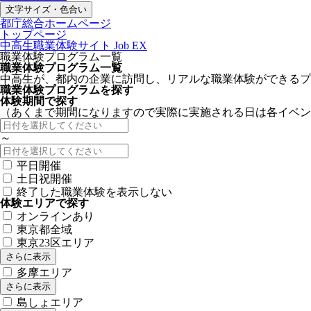
文字サイズ・色合い
都庁総合ホームページ
トップページ
中高生職業体験サイト Job EX
職業体験プログラム一覧
職業体験プログラム一覧
中高生が、都内の企業に訪問し、リアルな職業体験ができるプ
職業体験プログラムを探す
体験期間で探す
（あくまで期間になりますので実際に実施される日は各イベン
～
平日開催
土日祝開催
終了した職業体験を表示しない
体験エリアで探す
オンラインあり
東京都全域
東京23区エリア
さらに表示
多摩エリア
さらに表示
島しょエリア