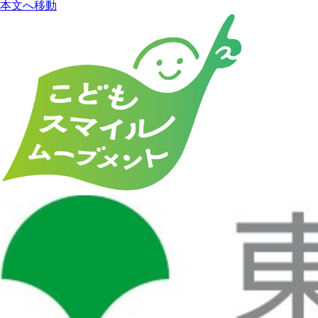
本文へ移動