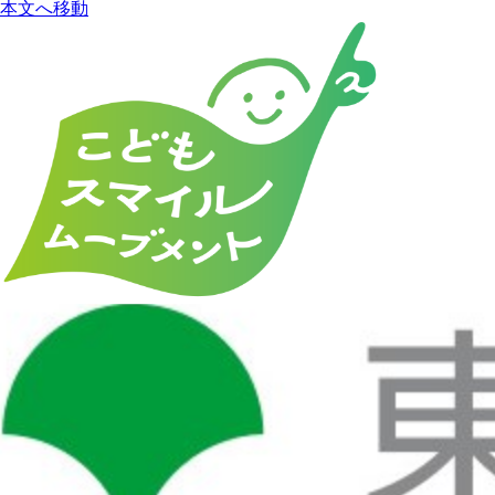
本文へ移動