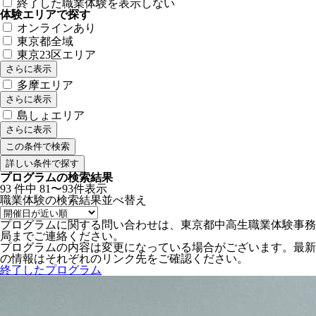
終了した職業体験を表示しない
体験エリアで探す
オンラインあり
東京都全域
東京23区エリア
さらに表示
多摩エリア
さらに表示
島しょエリア
さらに表示
詳しい条件で探す
プログラムの検索結果
93
件中
81〜93件表示
職業体験の検索結果
並べ替え
プログラムに関する問い合わせは、東京都中高生職業体験事務
局までご連絡ください。
プログラムの内容は変更になっている場合がございます。最新
の情報はそれぞれのリンク先をご確認ください。
終了したプログラム