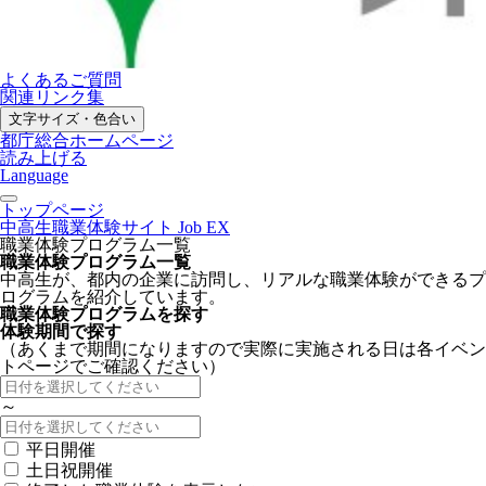
よくあるご質問
関連リンク集
文字サイズ・色合い
都庁総合ホームページ
読み上げる
Language
トップページ
中高生職業体験サイト Job EX
職業体験プログラム一覧
職業体験プログラム一覧
中高生が、都内の企業に訪問し、リアルな職業体験ができるプ
ログラムを紹介しています。
職業体験プログラムを探す
体験期間で探す
（あくまで期間になりますので実際に実施される日は各イベン
トページでご確認ください）
～
平日開催
土日祝開催