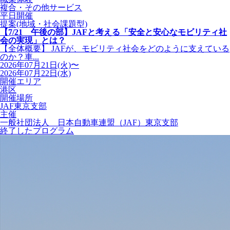
複合・その他サービス
平日開催
提案(地域・社会課題型)
【7/21 午後の部】JAFと考える「安全と安心なモビリティ社
会の実現」とは？
【全体概要】 JAFが、モビリティ社会をどのように支えている
のか？車...
2026年07月21日(火)〜
2026年07月22日(水)
開催エリア
港区
開催場所
JAF東京支部
主催
一般社団法人 日本自動車連盟（JAF）東京支部
終了したプログラム