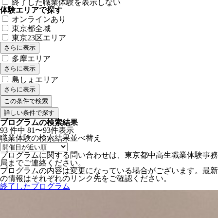
終了した職業体験を表示しない
体験エリアで探す
オンラインあり
東京都全域
東京23区エリア
さらに表示
多摩エリア
さらに表示
島しょエリア
さらに表示
詳しい条件で探す
プログラムの検索結果
93
件中
81〜93件表示
職業体験の検索結果
並べ替え
プログラムに関する問い合わせは、東京都中高生職業体験事務
局までご連絡ください。
プログラムの内容は変更になっている場合がございます。最新
の情報はそれぞれのリンク先をご確認ください。
終了したプログラム