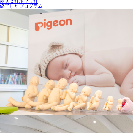
株式会社ポプラ社
終了したプログラム