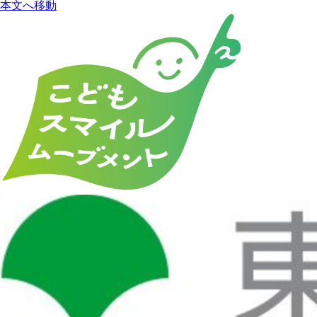
本文へ移動