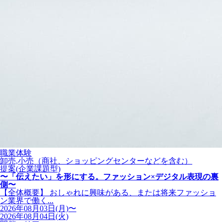
職業体験
卸売,小売（商社、ショッピングセンターなどを含む）
提案(企業課題型)
〜「伝えたい」を形にする。ファッション×デジタル表現の裏
側〜
【全体概要】 おしゃれに興味がある、または将来ファッショ
ン業界で働く...
2026年08月03日(月)〜
2026年08月04日(火)