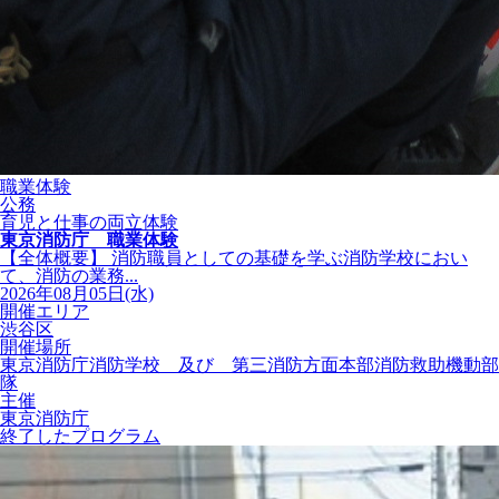
職業体験
公務
育児と仕事の両立体験
東京消防庁 職業体験
【全体概要】 消防職員としての基礎を学ぶ消防学校におい
て、消防の業務...
2026年08月05日(水)
開催エリア
渋谷区
開催場所
東京消防庁消防学校 及び 第三消防方面本部消防救助機動部
隊
主催
東京消防庁
終了したプログラム