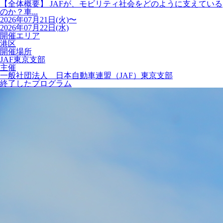
【全体概要】 JAFが、モビリティ社会をどのように支えている
のか？車...
2026年07月21日(火)〜
2026年07月22日(水)
開催エリア
港区
開催場所
JAF東京支部
主催
一般社団法人 日本自動車連盟（JAF）東京支部
終了したプログラム