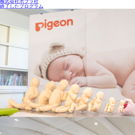
株式会社ポプラ社
終了したプログラム