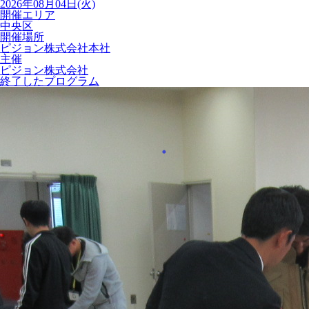
2026年08月04日(火)
開催エリア
中央区
開催場所
ピジョン株式会社本社
主催
ピジョン株式会社
終了したプログラム