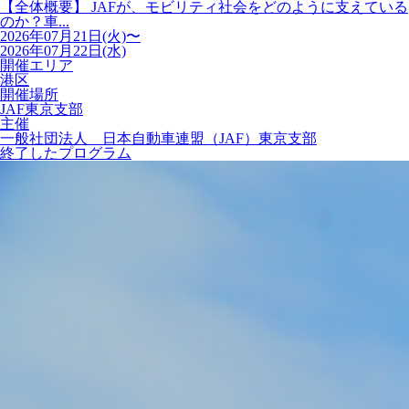
【全体概要】 JAFが、モビリティ社会をどのように支えている
のか？車...
2026年07月21日(火)〜
2026年07月22日(水)
開催エリア
港区
開催場所
JAF東京支部
主催
一般社団法人 日本自動車連盟（JAF）東京支部
終了したプログラム