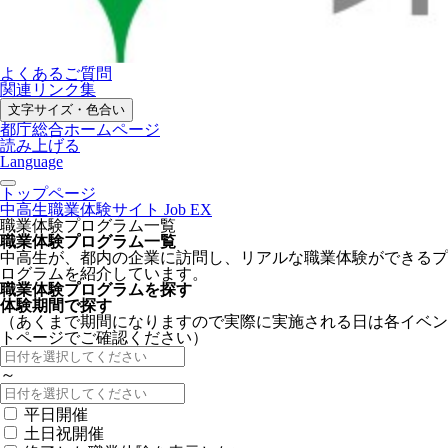
よくあるご質問
関連リンク集
文字サイズ・色合い
都庁総合ホームページ
読み上げる
Language
トップページ
中高生職業体験サイト Job EX
職業体験プログラム一覧
職業体験プログラム一覧
中高生が、都内の企業に訪問し、リアルな職業体験ができるプ
ログラムを紹介しています。
職業体験プログラムを探す
体験期間で探す
（あくまで期間になりますので実際に実施される日は各イベン
トページでご確認ください）
～
平日開催
土日祝開催