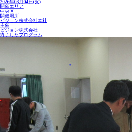
2026年08月04日(火)
開催エリア
中央区
開催場所
ピジョン株式会社本社
主催
ピジョン株式会社
終了したプログラム