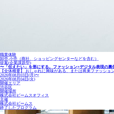
職業体験
卸売,小売（商社、ショッピングセンターなどを含む）
提案(企業課題型)
〜「伝えたい」を形にする。ファッション×デジタル表現の裏
【全体概要】 おしゃれに興味がある、または将来ファッション業
2026年08月03日(月)〜
2026年08月04日(火)
開催エリア
渋谷区
開催場所
株式会社ビームスオフィス
主催
株式会社ビームス
終了したプログラム