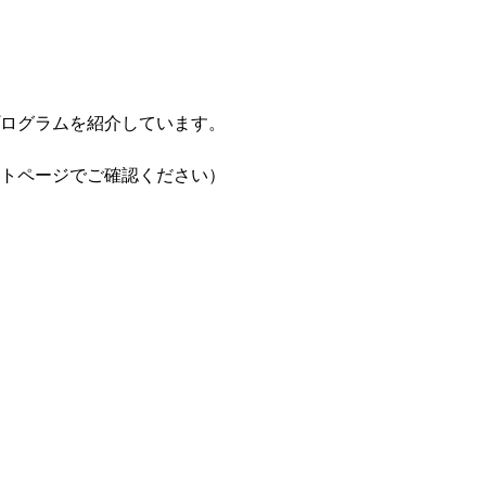
ログラムを紹介しています。
トページでご確認ください）