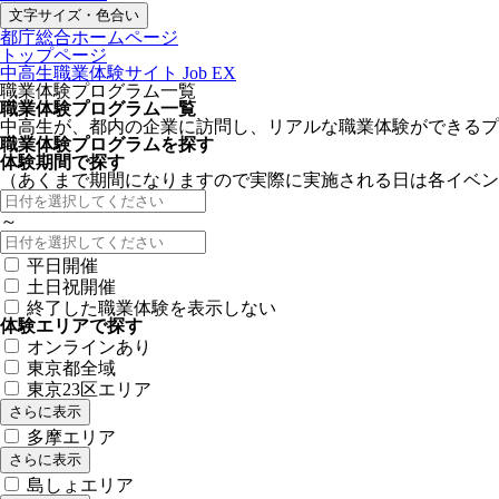
文字サイズ・色合い
都庁総合ホームページ
トップページ
中高生職業体験サイト Job EX
職業体験プログラム一覧
職業体験プログラム一覧
中高生が、都内の企業に訪問し、リアルな職業体験ができるプ
職業体験プログラムを探す
体験期間で探す
（あくまで期間になりますので実際に実施される日は各イベン
～
平日開催
土日祝開催
終了した職業体験を表示しない
体験エリアで探す
オンラインあり
東京都全域
東京23区エリア
さらに表示
多摩エリア
さらに表示
島しょエリア