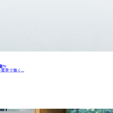
側〜
界で働く...