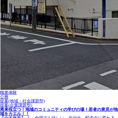
職業体験
公務
提案(地域・社会課題型)
提案(企業課題型)
将来役立つ！地域のコミュニティの学びの場！若者の意見が地
域をカエル！！
【全体概要】 １．全国でも珍しい、自治会、町内会に変わる