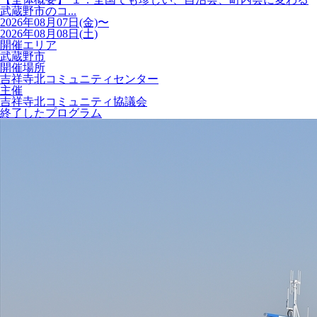
武蔵野市のコ...
2026年08月07日(金)〜
2026年08月08日(土)
開催エリア
武蔵野市
開催場所
吉祥寺北コミュニティセンター
主催
吉祥寺北コミュニティ協議会
終了したプログラム