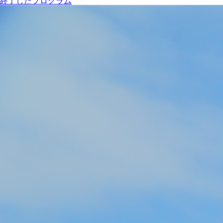
終了したプログラム