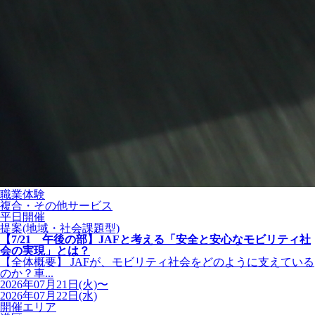
職業体験
複合・その他サービス
平日開催
提案(地域・社会課題型)
【7/21 午後の部】JAFと考える「安全と安心なモビリティ社
会の実現」とは？
【全体概要】 JAFが、モビリティ社会をどのように支えている
のか？車...
2026年07月21日(火)〜
2026年07月22日(水)
開催エリア