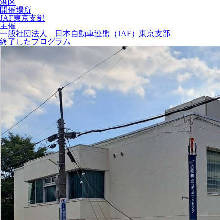
港区
開催場所
JAF東京支部
主催
一般社団法人 日本自動車連盟（JAF）東京支部
終了したプログラム