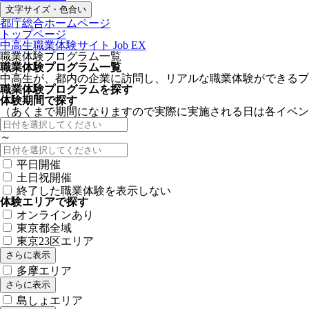
文字サイズ・色合い
都庁総合ホームページ
トップページ
中高生職業体験サイト Job EX
職業体験プログラム一覧
職業体験プログラム一覧
中高生が、都内の企業に訪問し、リアルな職業体験ができるプ
職業体験プログラムを探す
体験期間で探す
（あくまで期間になりますので実際に実施される日は各イベン
～
平日開催
土日祝開催
終了した職業体験を表示しない
体験エリアで探す
オンラインあり
東京都全域
東京23区エリア
さらに表示
多摩エリア
さらに表示
島しょエリア