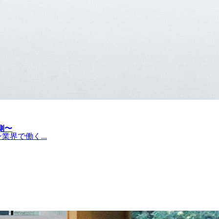
側〜
界で働く...