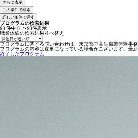
さらに表示
詳しい条件で探す
プログラムの検索結果
93
件中
81〜93件表示
職業体験の検索結果
並べ替え
プログラムに関する問い合わせは、東京都中高生職業体験事務
プログラムの内容は変更になっている場合がございます。最新
終了したプログラム