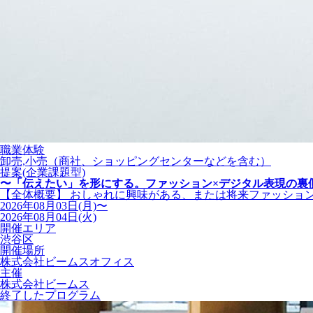
職業体験
卸売,小売（商社、ショッピングセンターなどを含む）
提案(企業課題型)
〜「伝えたい」を形にする。ファッション×デジタル表現の裏
【全体概要】 おしゃれに興味がある、または将来ファッション業
2026年08月03日(月)〜
2026年08月04日(火)
開催エリア
渋谷区
開催場所
株式会社ビームスオフィス
主催
株式会社ビームス
終了したプログラム