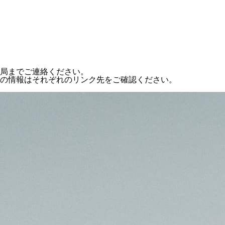
局までご連絡ください。
の情報はそれぞれのリンク先をご確認ください。