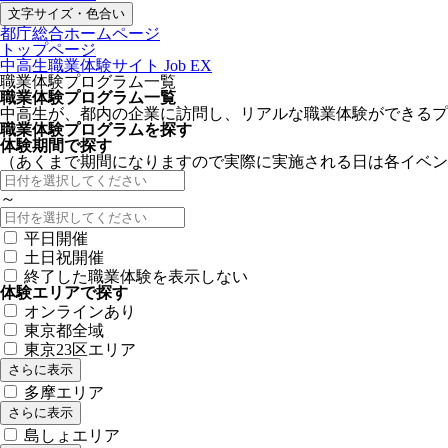
文字サイズ・色合い
都庁総合ホームページ
トップページ
中高生職業体験サイト Job EX
職業体験プログラム一覧
職業体験プログラム一覧
中高生が、都内の企業に訪問し、リアルな職業体験ができるプ
職業体験プログラムを探す
体験期間で探す
（あくまで期間になりますので実際に実施される日は各イベン
～
平日開催
土日祝開催
終了した職業体験を表示しない
体験エリアで探す
オンラインあり
東京都全域
東京23区エリア
さらに表示
多摩エリア
さらに表示
島しょエリア