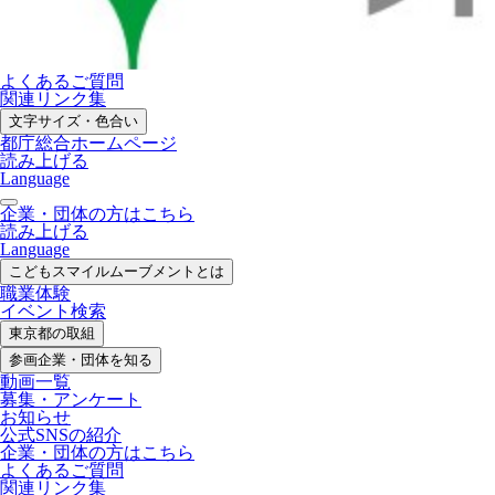
よくあるご質問
関連リンク集
文字サイズ・色合い
都庁総合ホームページ
読み上げる
Language
企業・団体の方はこちら
読み上げる
Language
こどもスマイル
ムーブメントとは
職業体験
イベント検索
東京都の取組
参画企業・
団体を知る
動画一覧
募集・
アンケート
お知らせ
公式SNS
の紹介
企業・団体の方
はこちら
よくあるご質問
関連リンク集