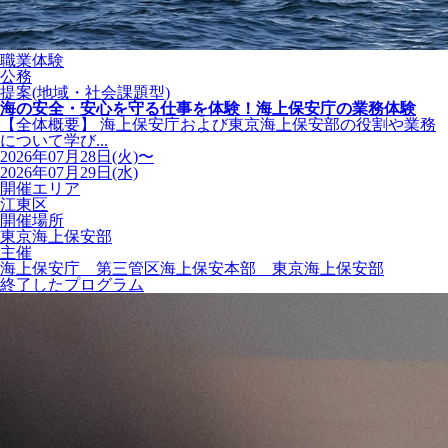
職業体験
公務
提案(地域・社会課題型)
海の安全・安心を守る仕事を体験！海上保安庁の業務体験
【全体概要】 海上保安庁および東京海上保安部の役割や業務
について学び...
2026年07月28日(火)〜
2026年07月29日(水)
開催エリア
江東区
開催場所
東京海上保安部
主催
海上保安庁 第三管区海上保安本部 東京海上保安部
終了したプログラム