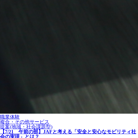
職業体験
複合・その他サービス
提案(地域・社会課題型)
【7/21 午前の部】JAFと考える「安全と安心なモビリティ社
会の実現」とは？