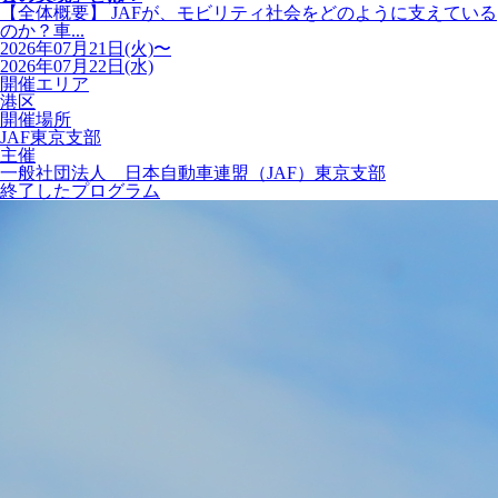
【全体概要】 JAFが、モビリティ社会をどのように支えている
のか？車...
2026年07月21日(火)〜
2026年07月22日(水)
開催エリア
港区
開催場所
JAF東京支部
主催
一般社団法人 日本自動車連盟（JAF）東京支部
終了したプログラム