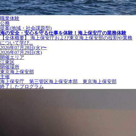
職業体験
公務
提案(地域・社会課題型)
海の安全・安心を守る仕事を体験！海上保安庁の業務体験
【全体概要】 海上保安庁および東京海上保安部の役割や業務
について学び...
2026年07月28日(火)〜
2026年07月29日(水)
開催エリア
江東区
開催場所
東京海上保安部
主催
海上保安庁 第三管区海上保安本部 東京海上保安部
終了したプログラム