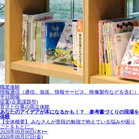
職業体験
情報通信（通信、放送、情報サービス、映像製作などを含む）
平日開催
提案(企業課題型)
育児と仕事の両立体験
あなたのアイデアが本になるかも！？ 参考書づくりの現場を
体験
【全体概要】 みなさんが普段の勉強で抱えている悩みや困り
ごとをもとに...
2026年08月06日(木)〜
2026年08月07日(金)