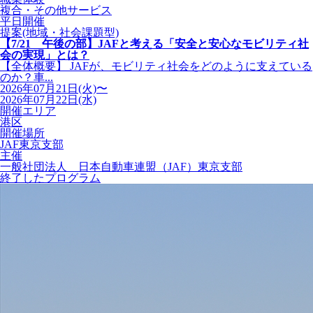
複合・その他サービス
平日開催
提案(地域・社会課題型)
【7/21 午後の部】JAFと考える「安全と安心なモビリティ社
会の実現」とは？
【全体概要】 JAFが、モビリティ社会をどのように支えている
のか？車...
2026年07月21日(火)〜
2026年07月22日(水)
開催エリア
港区
開催場所
JAF東京支部
主催
一般社団法人 日本自動車連盟（JAF）東京支部
終了したプログラム