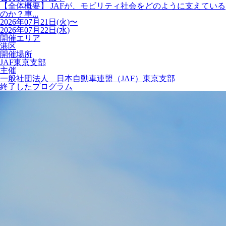
【全体概要】 JAFが、モビリティ社会をどのように支えている
のか？車...
2026年07月21日(火)〜
2026年07月22日(水)
開催エリア
港区
開催場所
JAF東京支部
主催
一般社団法人 日本自動車連盟（JAF）東京支部
終了したプログラム