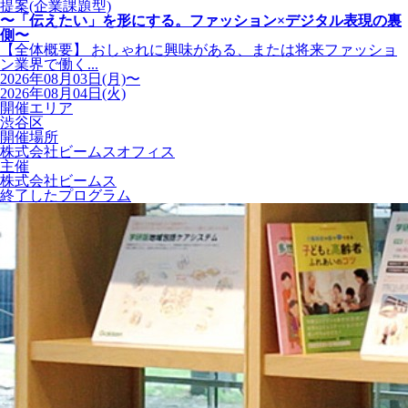
提案(企業課題型)
〜「伝えたい」を形にする。ファッション×デジタル表現の裏
側〜
【全体概要】 おしゃれに興味がある、または将来ファッショ
ン業界で働く...
2026年08月03日(月)〜
2026年08月04日(火)
開催エリア
渋谷区
開催場所
株式会社ビームスオフィス
主催
株式会社ビームス
終了したプログラム