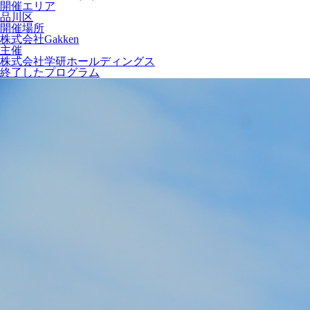
開催エリア
品川区
開催場所
株式会社Gakken
主催
株式会社学研ホールディングス
終了したプログラム