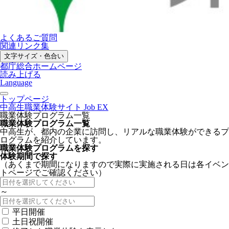
よくあるご質問
関連リンク集
文字サイズ・色合い
都庁総合ホームページ
読み上げる
Language
トップページ
中高生職業体験サイト Job EX
職業体験プログラム一覧
職業体験プログラム一覧
中高生が、都内の企業に訪問し、リアルな職業体験ができるプ
ログラムを紹介しています。
職業体験プログラムを探す
体験期間で探す
（あくまで期間になりますので実際に実施される日は各イベン
トページでご確認ください）
～
平日開催
土日祝開催