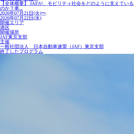
【全体概要】 JAFが、モビリティ社会をどのように支えている
のか？車...
2026年07月21日(火)〜
2026年07月22日(水)
開催エリア
港区
開催場所
JAF東京支部
主催
一般社団法人 日本自動車連盟（JAF）東京支部
終了したプログラム