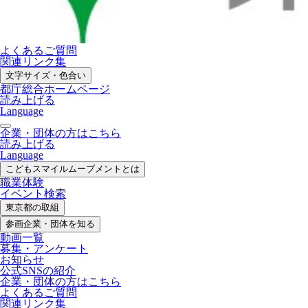
よくあるご質問
関連リンク集
文字サイズ・色合い
都庁総合ホームページ
読み上げる
Language
企業・団体の方はこちら
読み上げる
Language
こどもスマイル
ムーブメントとは
職業体験
イベント検索
東京都の取組
参画企業・
団体を知る
動画一覧
募集・
アンケート
お知らせ
公式SNS
の紹介
企業・団体の方
はこちら
よくあるご質問
関連リンク集