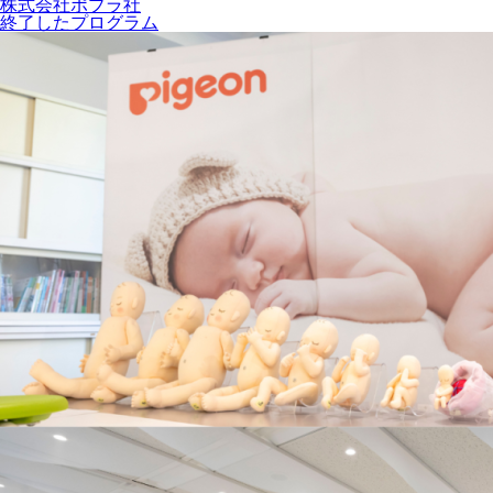
株式会社ポプラ社
終了したプログラム