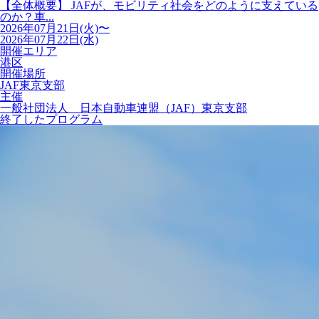
【全体概要】 JAFが、モビリティ社会をどのように支えている
のか？車...
2026年07月21日(火)〜
2026年07月22日(水)
開催エリア
港区
開催場所
JAF東京支部
主催
一般社団法人 日本自動車連盟（JAF）東京支部
終了したプログラム