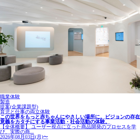
職業体験
製造
提案(企業課題型)
育児と仕事の両立体験
この世界をもっと赤ちゃんにやさしい場所に。ピジョンの存在
意義をカタチにする事業活動・社会活動の体験。
【全体概要】 ユーザー視点に立った商品開発のプロセスを学
び、実際の商...
2026年08月03日(月)〜