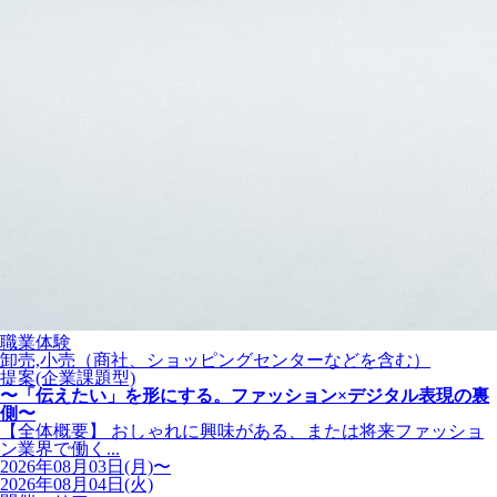
職業体験
卸売,小売（商社、ショッピングセンターなどを含む）
提案(企業課題型)
〜「伝えたい」を形にする。ファッション×デジタル表現の裏
側〜
【全体概要】 おしゃれに興味がある、または将来ファッショ
ン業界で働く...
2026年08月03日(月)〜
2026年08月04日(火)