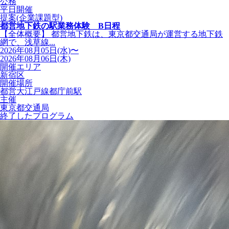
公務
平日開催
提案(企業課題型)
都営地下鉄の駅業務体験 B日程
【全体概要】 都営地下鉄は、東京都交通局が運営する地下鉄
網で、浅草線...
2026年08月05日(水)〜
2026年08月06日(木)
開催エリア
新宿区
開催場所
都営大江戸線都庁前駅
主催
東京都交通局
終了したプログラム