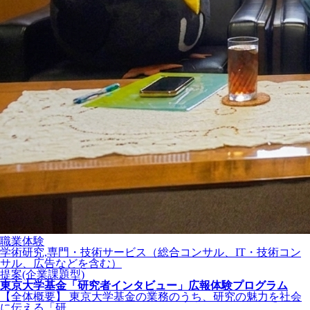
職業体験
学術研究,専門・技術サービス（総合コンサル、IT・技術コン
サル、広告などを含む）
提案(企業課題型)
東京大学基金「研究者インタビュー」広報体験プログラム
【全体概要】 東京大学基金の業務のうち、研究の魅力を社会
に伝える「研...