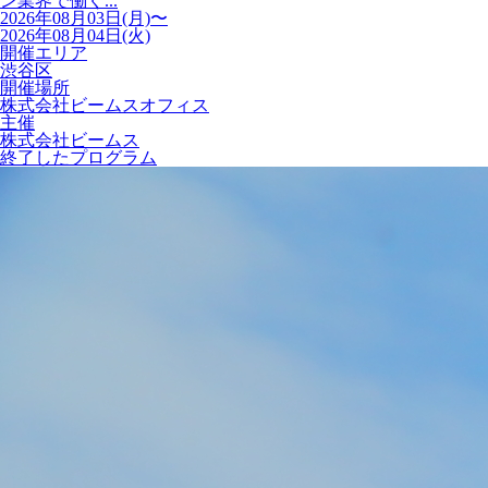
ン業界で働く...
2026年08月03日(月)〜
2026年08月04日(火)
開催エリア
渋谷区
開催場所
株式会社ビームスオフィス
主催
株式会社ビームス
終了したプログラム