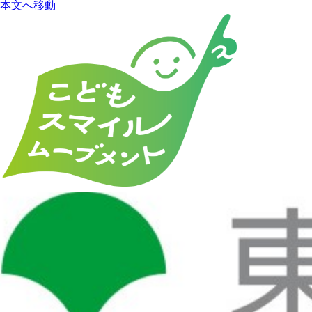
本文へ移動