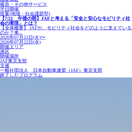
複合・その他サービス
平日開催
提案(地域・社会課題型)
【7/21 午後の部】JAFと考える「安全と安心なモビリティ社
会の実現」とは？
【全体概要】 JAFが、モビリティ社会をどのように支えている
のか？車...
2026年07月21日(火)〜
2026年07月22日(水)
開催エリア
港区
開催場所
JAF東京支部
主催
一般社団法人 日本自動車連盟（JAF）東京支部
終了したプログラム