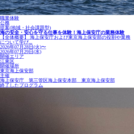
職業体験
公務
提案(地域・社会課題型)
海の安全・安心を守る仕事を体験！海上保安庁の業務体験
【全体概要】 海上保安庁および東京海上保安部の役割や業務
について学び...
2026年07月28日(火)〜
2026年07月29日(水)
開催エリア
江東区
開催場所
東京海上保安部
主催
海上保安庁 第三管区海上保安本部 東京海上保安部
終了したプログラム