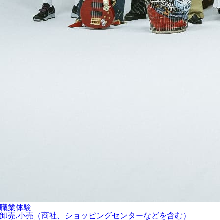
職業体験
卸売,小売（商社、ショッピングセンターなどを含む）