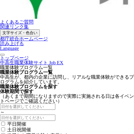
よくあるご質問
関連リンク集
文字サイズ・色合い
都庁総合ホームページ
読み上げる
Language
トップページ
中高生職業体験サイト Job EX
職業体験プログラム一覧
職業体験プログラム一覧
中高生が、都内の企業に訪問し、リアルな職業体験ができるプ
ログラムを紹介しています。
職業体験プログラムを探す
体験期間で探す
（あくまで期間になりますので実際に実施される日は各イベン
トページでご確認ください）
～
平日開催
土日祝開催