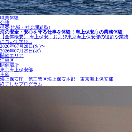
職業体験
公務
提案(地域・社会課題型)
海の安全・安心を守る仕事を体験！海上保安庁の業務体験
【全体概要】 海上保安庁および東京海上保安部の役割や業務
について学び...
2026年07月28日(火)〜
2026年07月29日(水)
開催エリア
江東区
開催場所
東京海上保安部
主催
海上保安庁 第三管区海上保安本部 東京海上保安部
終了したプログラム