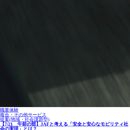
職業体験
複合・その他サービス
提案(地域・社会課題型)
【7/21 午前の部】JAFと考える「安全と安心なモビリティ社
会の実現」とは？