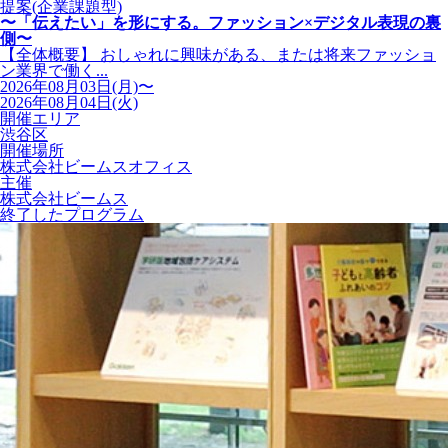
提案(企業課題型)
〜「伝えたい」を形にする。ファッション×デジタル表現の裏
側〜
【全体概要】 おしゃれに興味がある、または将来ファッショ
ン業界で働く...
2026年08月03日(月)〜
2026年08月04日(火)
開催エリア
渋谷区
開催場所
株式会社ビームスオフィス
主催
株式会社ビームス
終了したプログラム