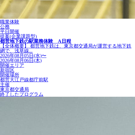
職業体験
公務
平日開催
提案(企業課題型)
都営地下鉄の駅業務体験 A日程
【全体概要】 都営地下鉄は、東京都交通局が運営する地下鉄
網で、浅草線...
2026年08月05日(水)〜
2026年08月06日(木)
開催エリア
新宿区
開催場所
都営大江戸線都庁前駅
主催
東京都交通局
終了したプログラム