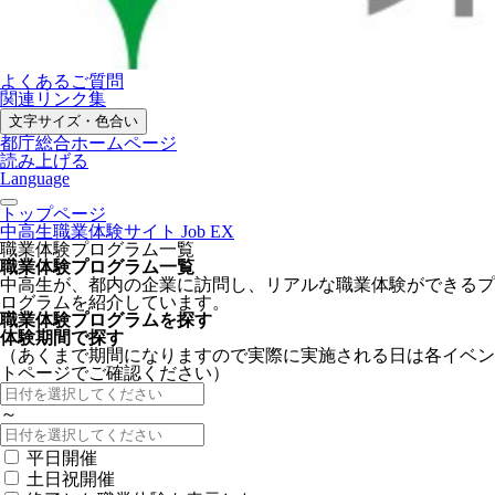
よくあるご質問
関連リンク集
文字サイズ・色合い
都庁総合ホームページ
読み上げる
Language
トップページ
中高生職業体験サイト Job EX
職業体験プログラム一覧
職業体験プログラム一覧
中高生が、都内の企業に訪問し、リアルな職業体験ができるプ
ログラムを紹介しています。
職業体験プログラムを探す
体験期間で探す
（あくまで期間になりますので実際に実施される日は各イベン
トページでご確認ください）
～
平日開催
土日祝開催