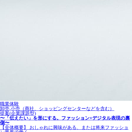
職業体験
卸売,小売（商社、ショッピングセンターなどを含む）
提案(企業課題型)
〜「伝えたい」を形にする。ファッション×デジタル表現の裏
側〜
【全体概要】 おしゃれに興味がある、または将来ファッショ