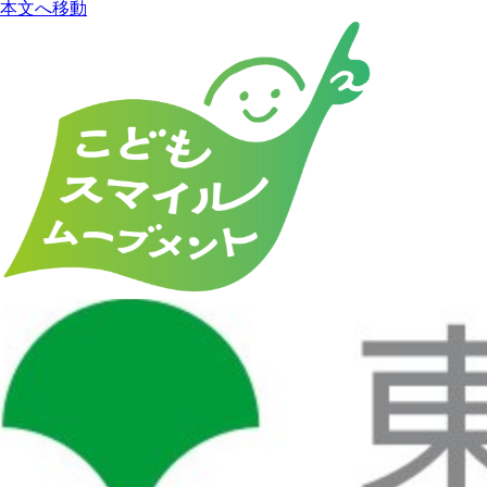
本文へ移動