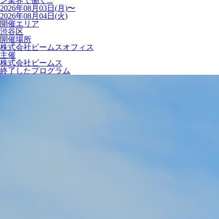
ン業界で働く...
2026年08月03日(月)〜
2026年08月04日(火)
開催エリア
渋谷区
開催場所
株式会社ビームスオフィス
主催
株式会社ビームス
終了したプログラム