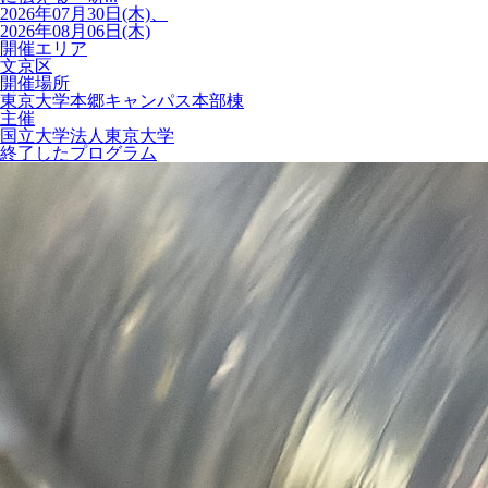
2026年07月30日(木)、
2026年08月06日(木)
開催エリア
文京区
開催場所
東京大学本郷キャンパス本部棟
主催
国立大学法人東京大学
終了したプログラム