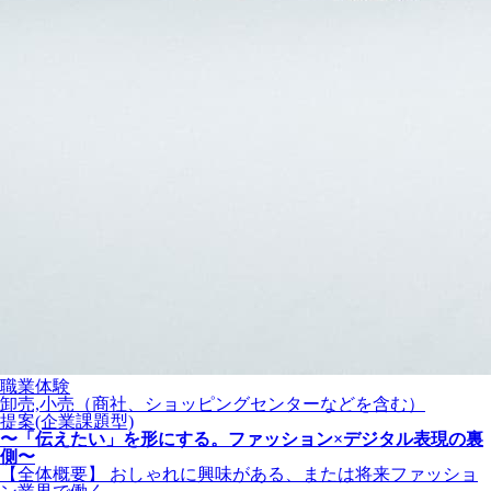
職業体験
卸売,小売（商社、ショッピングセンターなどを含む）
提案(企業課題型)
〜「伝えたい」を形にする。ファッション×デジタル表現の裏
側〜
【全体概要】 おしゃれに興味がある、または将来ファッショ