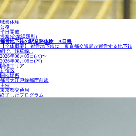
職業体験
公務
平日開催
提案(企業課題型)
都営地下鉄の駅業務体験 A日程
【全体概要】 都営地下鉄は、東京都交通局が運営する地下鉄
網で、浅草線...
2026年08月05日(水)〜
2026年08月06日(木)
開催エリア
新宿区
開催場所
都営大江戸線都庁前駅
主催
東京都交通局
終了したプログラム