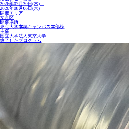
2026年07月30日(木)、
2026年08月06日(木)
開催エリア
文京区
開催場所
東京大学本郷キャンパス本部棟
主催
国立大学法人東京大学
終了したプログラム