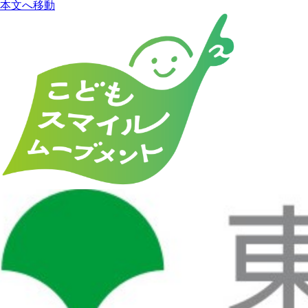
本文へ移動