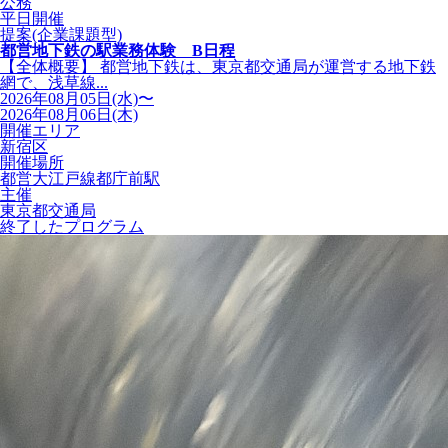
公務
平日開催
提案(企業課題型)
都営地下鉄の駅業務体験 B日程
【全体概要】 都営地下鉄は、東京都交通局が運営する地下鉄
網で、浅草線...
2026年08月05日(水)〜
2026年08月06日(木)
開催エリア
新宿区
開催場所
都営大江戸線都庁前駅
主催
東京都交通局
終了したプログラム