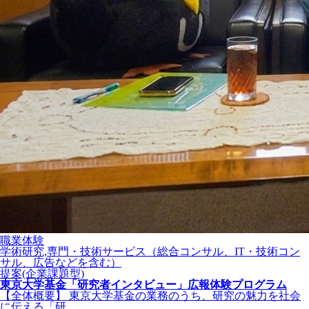
職業体験
学術研究,専門・技術サービス（総合コンサル、IT・技術コン
サル、広告などを含む）
提案(企業課題型)
東京大学基金「研究者インタビュー」広報体験プログラム
【全体概要】 東京大学基金の業務のうち、研究の魅力を社会
に伝える「研...