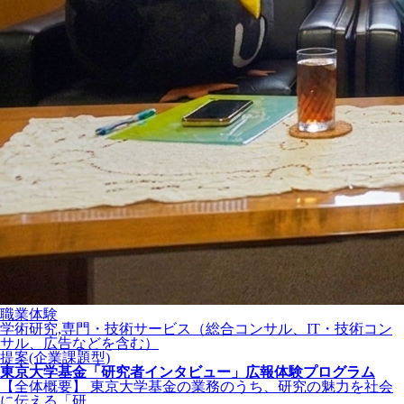
職業体験
学術研究,専門・技術サービス（総合コンサル、IT・技術コン
サル、広告などを含む）
提案(企業課題型)
東京大学基金「研究者インタビュー」広報体験プログラム
【全体概要】 東京大学基金の業務のうち、研究の魅力を社会
に伝える「研...