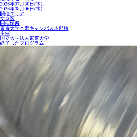
2026年07月30日(木)、
2026年08月06日(木)
開催エリア
文京区
開催場所
東京大学本郷キャンパス本部棟
主催
国立大学法人東京大学
終了したプログラム