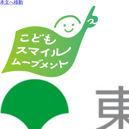
本文へ移動