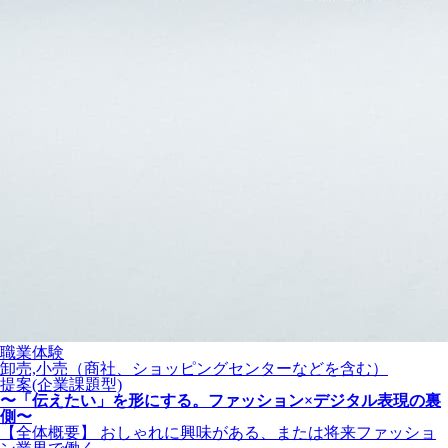
職業体験
卸売,小売（商社、ショッピングセンターなどを含む）
提案(企業課題型)
〜「伝えたい」を形にする。ファッション×デジタル表現の裏
側〜
【全体概要】 おしゃれに興味がある、または将来ファッショ