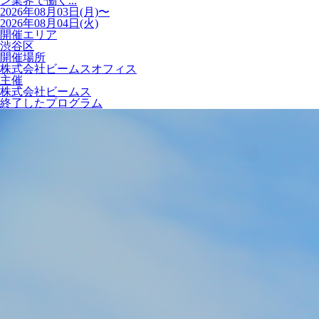
ン業界で働く...
2026年08月03日(月)〜
2026年08月04日(火)
開催エリア
渋谷区
開催場所
株式会社ビームスオフィス
主催
株式会社ビームス
終了したプログラム