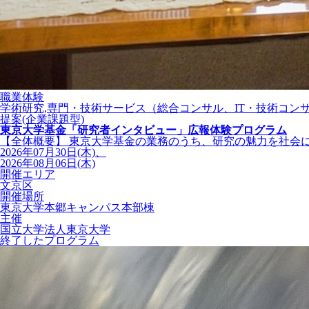
職業体験
学術研究,専門・技術サービス（総合コンサル、IT・技術コン
提案(企業課題型)
東京大学基金「研究者インタビュー」広報体験プログラム
【全体概要】 東京大学基金の業務のうち、研究の魅力を社会に伝
2026年07月30日(木)、
2026年08月06日(木)
開催エリア
文京区
開催場所
東京大学本郷キャンパス本部棟
主催
国立大学法人東京大学
終了したプログラム