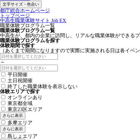
文字サイズ・色合い
都庁総合ホームページ
トップページ
中高生職業体験サイト Job EX
職業体験プログラム一覧
職業体験プログラム一覧
中高生が、都内の企業に訪問し、リアルな職業体験ができるプ
職業体験プログラムを探す
体験期間で探す
（あくまで期間になりますので実際に実施される日は各イベン
～
平日開催
土日祝開催
終了した職業体験を表示しない
体験エリアで探す
オンラインあり
東京都全域
東京23区エリア
さらに表示
多摩エリア
さらに表示
島しょエリア