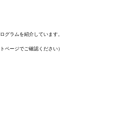
ログラムを紹介しています。
トページでご確認ください）