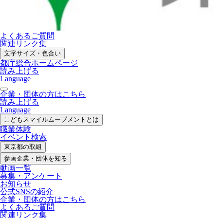
よくあるご質問
関連リンク集
文字サイズ・色合い
都庁総合ホームページ
読み上げる
Language
企業・団体の方はこちら
読み上げる
Language
こどもスマイル
ムーブメントとは
職業体験
イベント検索
東京都の取組
参画企業・
団体を知る
動画一覧
募集・
アンケート
お知らせ
公式SNS
の紹介
企業・団体の方
はこちら
よくあるご質問
関連リンク集