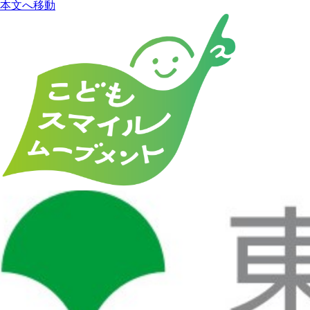
本文へ移動