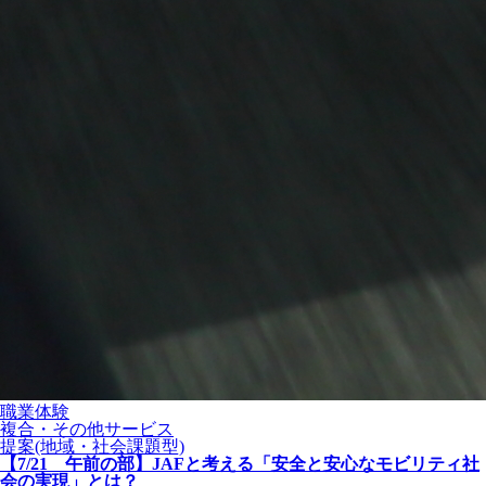
職業体験
複合・その他サービス
提案(地域・社会課題型)
【7/21 午前の部】JAFと考える「安全と安心なモビリティ社
会の実現」とは？