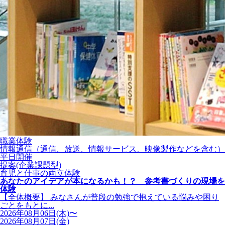
職業体験
情報通信（通信、放送、情報サービス、映像製作などを含む）
平日開催
提案(企業課題型)
育児と仕事の両立体験
あなたのアイデアが本になるかも！？ 参考書づくりの現場を
体験
【全体概要】 みなさんが普段の勉強で抱えている悩みや困り
ごとをもとに...
2026年08月06日(木)〜
2026年08月07日(金)