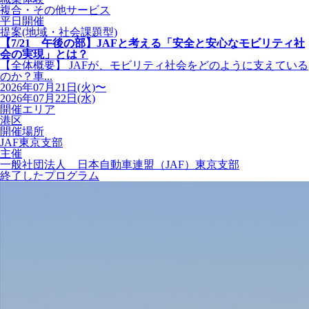
複合・その他サービス
平日開催
提案(地域・社会課題型)
【7/21 午後の部】JAFと考える「安全と安心なモビリティ社
会の実現」とは？
【全体概要】 JAFが、モビリティ社会をどのように支えている
のか？車...
2026年07月21日(火)〜
2026年07月22日(水)
開催エリア
港区
開催場所
JAF東京支部
主催
一般社団法人 日本自動車連盟（JAF）東京支部
終了したプログラム