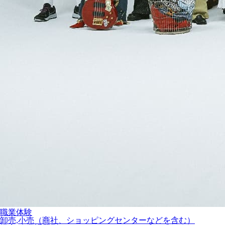
職業体験
卸売,小売（商社、ショッピングセンターなどを含む）