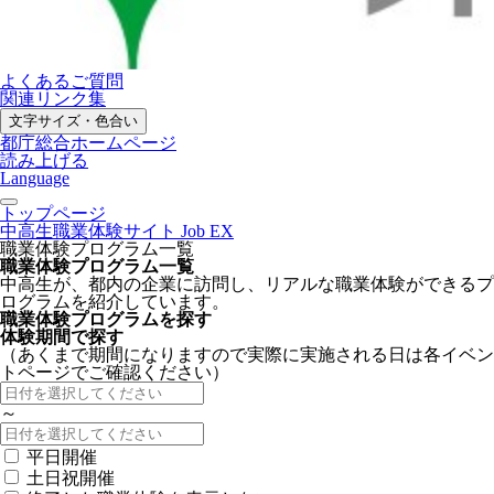
よくあるご質問
関連リンク集
文字サイズ・色合い
都庁総合ホームページ
読み上げる
Language
トップページ
中高生職業体験サイト Job EX
職業体験プログラム一覧
職業体験プログラム一覧
中高生が、都内の企業に訪問し、リアルな職業体験ができるプ
ログラムを紹介しています。
職業体験プログラムを探す
体験期間で探す
（あくまで期間になりますので実際に実施される日は各イベン
トページでご確認ください）
～
平日開催
土日祝開催