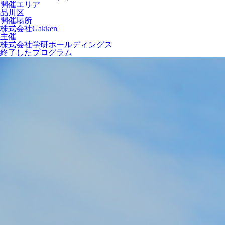
開催エリア
品川区
開催場所
株式会社Gakken
主催
株式会社学研ホールディングス
終了したプログラム