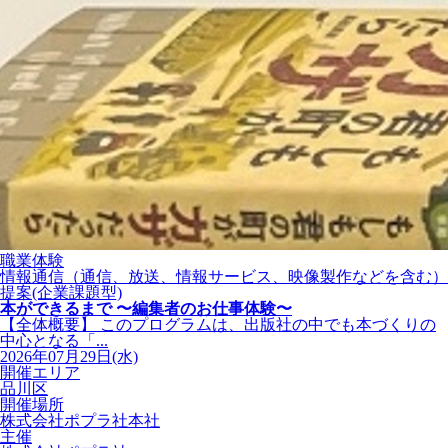
職業体験
情報通信（通信、放送、情報サービス、映像製作などを含む）
提案(企業課題型)
本ができるまで 〜編集者のお仕事体験〜
【全体概要】 このプログラムは、出版社の中でも本づくりの
中心となる「...
2026年07月29日(水)
開催エリア
品川区
開催場所
株式会社ポプラ社本社
主催