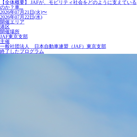
【全体概要】 JAFが、モビリティ社会をどのように支えている
のか？車...
2026年07月21日(火)〜
2026年07月22日(水)
開催エリア
港区
開催場所
JAF東京支部
主催
一般社団法人 日本自動車連盟（JAF）東京支部
終了したプログラム