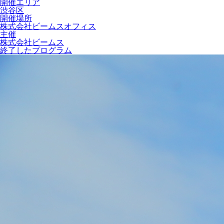
開催エリア
渋谷区
開催場所
株式会社ビームスオフィス
主催
株式会社ビームス
終了したプログラム