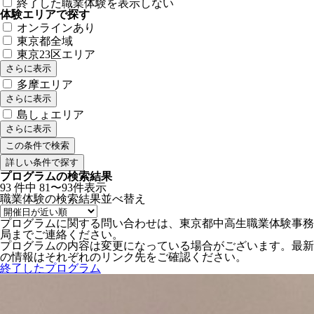
終了した職業体験を表示しない
体験エリアで探す
オンラインあり
東京都全域
東京23区エリア
さらに表示
多摩エリア
さらに表示
島しょエリア
さらに表示
詳しい条件で探す
プログラムの検索結果
93
件中
81〜93件表示
職業体験の検索結果
並べ替え
プログラムに関する問い合わせは、東京都中高生職業体験事務
局までご連絡ください。
プログラムの内容は変更になっている場合がございます。最新
の情報はそれぞれのリンク先をご確認ください。
終了したプログラム