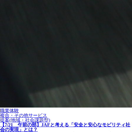
職業体験
複合・その他サービス
提案(地域・社会課題型)
【7/21 午前の部】JAFと考える「安全と安心なモビリティ社
会の実現」とは？