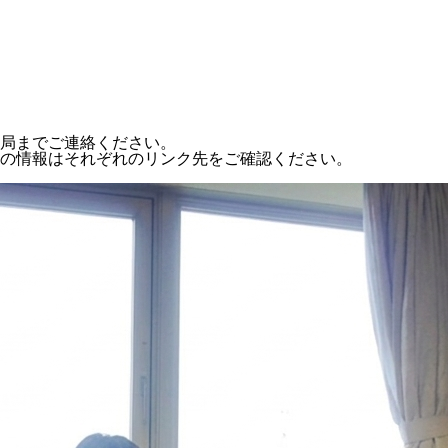
局までご連絡ください。
の情報はそれぞれのリンク先をご確認ください。