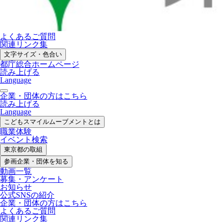
よくあるご質問
関連リンク集
文字サイズ・色合い
都庁総合ホームページ
読み上げる
Language
企業・団体の方はこちら
読み上げる
Language
こどもスマイル
ムーブメントとは
職業体験
イベント検索
東京都の取組
参画企業・
団体を知る
動画一覧
募集・
アンケート
お知らせ
公式SNS
の紹介
企業・団体の方
はこちら
よくあるご質問
関連リンク集