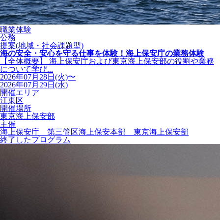
職業体験
公務
提案(地域・社会課題型)
海の安全・安心を守る仕事を体験！海上保安庁の業務体験
【全体概要】 海上保安庁および東京海上保安部の役割や業務
について学び...
2026年07月28日(火)〜
2026年07月29日(水)
開催エリア
江東区
開催場所
東京海上保安部
主催
海上保安庁 第三管区海上保安本部 東京海上保安部
終了したプログラム