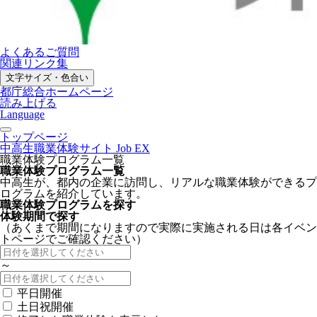
よくあるご質問
関連リンク集
文字サイズ・色合い
都庁総合ホームページ
読み上げる
Language
トップページ
中高生職業体験サイト Job EX
職業体験プログラム一覧
職業体験プログラム一覧
中高生が、都内の企業に訪問し、リアルな職業体験ができるプ
ログラムを紹介しています。
職業体験プログラムを探す
体験期間で探す
（あくまで期間になりますので実際に実施される日は各イベン
トページでご確認ください）
～
平日開催
土日祝開催