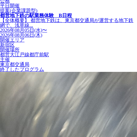
公務
平日開催
提案(企業課題型)
都営地下鉄の駅業務体験 B日程
【全体概要】 都営地下鉄は、東京都交通局が運営する地下鉄
網で、浅草線...
2026年08月05日(水)〜
2026年08月06日(木)
開催エリア
新宿区
開催場所
都営大江戸線都庁前駅
主催
東京都交通局
終了したプログラム