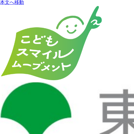
本文へ移動