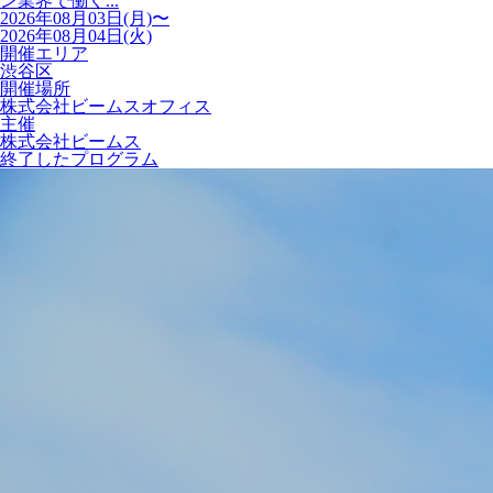
ン業界で働く...
2026年08月03日(月)〜
2026年08月04日(火)
開催エリア
渋谷区
開催場所
株式会社ビームスオフィス
主催
株式会社ビームス
終了したプログラム