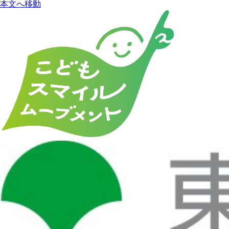
本文へ移動