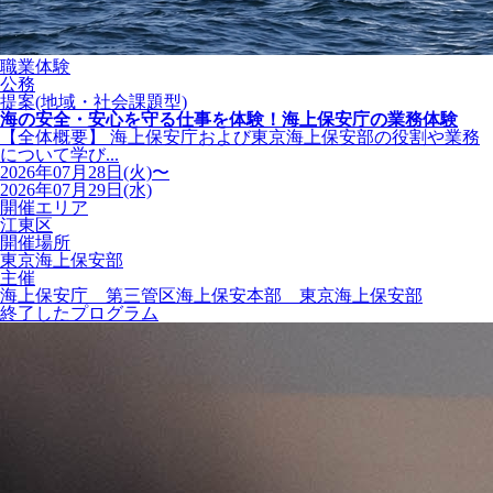
職業体験
公務
提案(地域・社会課題型)
海の安全・安心を守る仕事を体験！海上保安庁の業務体験
【全体概要】 海上保安庁および東京海上保安部の役割や業務
について学び...
2026年07月28日(火)〜
2026年07月29日(水)
開催エリア
江東区
開催場所
東京海上保安部
主催
海上保安庁 第三管区海上保安本部 東京海上保安部
終了したプログラム