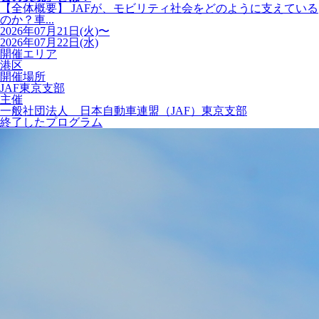
【全体概要】 JAFが、モビリティ社会をどのように支えている
のか？車...
2026年07月21日(火)〜
2026年07月22日(水)
開催エリア
港区
開催場所
JAF東京支部
主催
一般社団法人 日本自動車連盟（JAF）東京支部
終了したプログラム