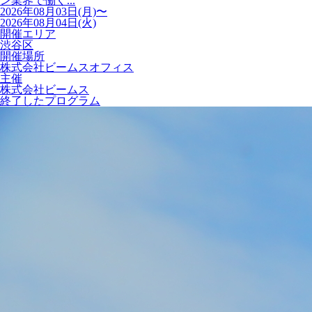
ン業界で働く...
2026年08月03日(月)〜
2026年08月04日(火)
開催エリア
渋谷区
開催場所
株式会社ビームスオフィス
主催
株式会社ビームス
終了したプログラム