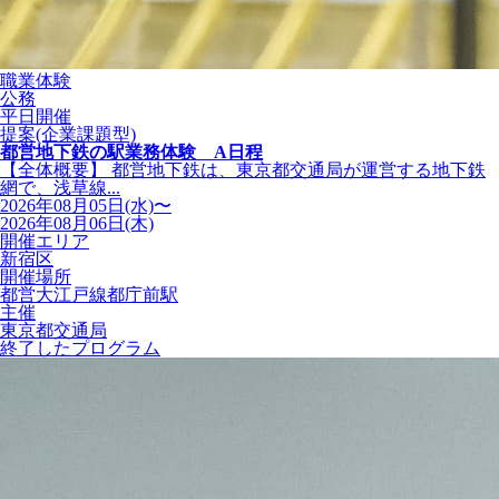
職業体験
公務
平日開催
提案(企業課題型)
都営地下鉄の駅業務体験 A日程
【全体概要】 都営地下鉄は、東京都交通局が運営する地下鉄
網で、浅草線...
2026年08月05日(水)〜
2026年08月06日(木)
開催エリア
新宿区
開催場所
都営大江戸線都庁前駅
主催
東京都交通局
終了したプログラム