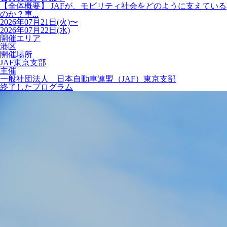
【全体概要】 JAFが、モビリティ社会をどのように支えている
のか？車...
2026年07月21日(火)〜
2026年07月22日(水)
開催エリア
港区
開催場所
JAF東京支部
主催
一般社団法人 日本自動車連盟（JAF）東京支部
終了したプログラム