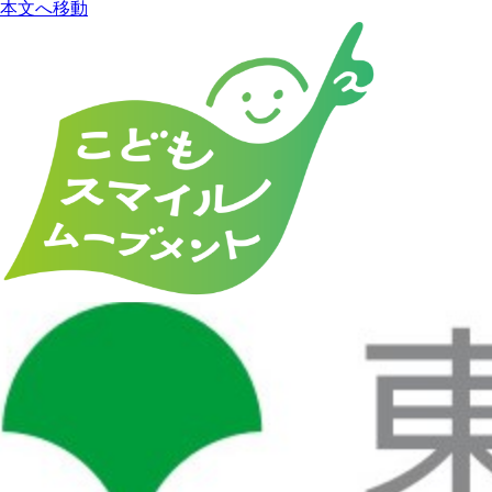
本文へ移動