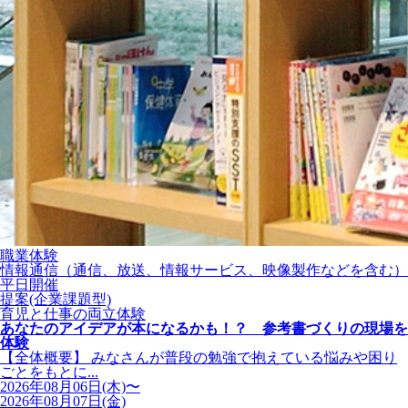
職業体験
情報通信（通信、放送、情報サービス、映像製作などを含む）
平日開催
提案(企業課題型)
育児と仕事の両立体験
あなたのアイデアが本になるかも！？ 参考書づくりの現場を
体験
【全体概要】 みなさんが普段の勉強で抱えている悩みや困り
ごとをもとに...
2026年08月06日(木)〜
2026年08月07日(金)