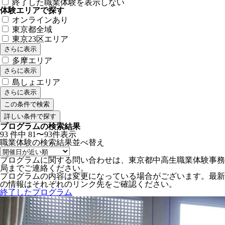
終了した職業体験を表示しない
体験エリアで探す
オンラインあり
東京都全域
東京23区エリア
さらに表示
多摩エリア
さらに表示
島しょエリア
さらに表示
詳しい条件で探す
プログラムの検索結果
93
件中
81〜93件表示
職業体験の検索結果
並べ替え
プログラムに関する問い合わせは、東京都中高生職業体験事務
局までご連絡ください。
プログラムの内容は変更になっている場合がございます。最新
の情報はそれぞれのリンク先をご確認ください。
終了したプログラム