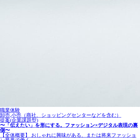
職業体験
卸売,小売（商社、ショッピングセンターなどを含む）
提案(企業課題型)
〜「伝えたい」を形にする。ファッション×デジタル表現の裏
側〜
【全体概要】 おしゃれに興味がある、または将来ファッショ