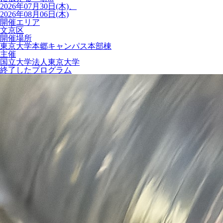
2026年07月30日(木)、
2026年08月06日(木)
開催エリア
文京区
開催場所
東京大学本郷キャンパス本部棟
主催
国立大学法人東京大学
終了したプログラム