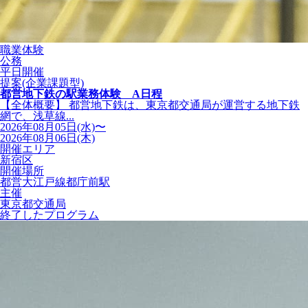
職業体験
公務
平日開催
提案(企業課題型)
都営地下鉄の駅業務体験 A日程
【全体概要】 都営地下鉄は、東京都交通局が運営する地下鉄
網で、浅草線...
2026年08月05日(水)〜
2026年08月06日(木)
開催エリア
新宿区
開催場所
都営大江戸線都庁前駅
主催
東京都交通局
終了したプログラム