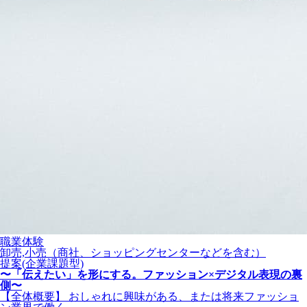
職業体験
卸売,小売（商社、ショッピングセンターなどを含む）
提案(企業課題型)
〜「伝えたい」を形にする。ファッション×デジタル表現の裏
側〜
【全体概要】 おしゃれに興味がある、または将来ファッショ