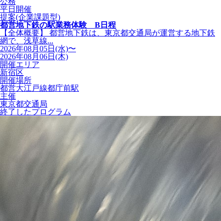
公務
平日開催
提案(企業課題型)
都営地下鉄の駅業務体験 B日程
【全体概要】 都営地下鉄は、東京都交通局が運営する地下鉄
網で、浅草線...
2026年08月05日(水)〜
2026年08月06日(木)
開催エリア
新宿区
開催場所
都営大江戸線都庁前駅
主催
東京都交通局
終了したプログラム