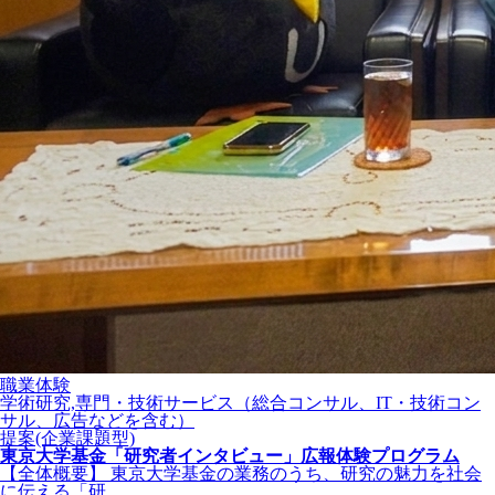
職業体験
学術研究,専門・技術サービス（総合コンサル、IT・技術コン
サル、広告などを含む）
提案(企業課題型)
東京大学基金「研究者インタビュー」広報体験プログラム
【全体概要】 東京大学基金の業務のうち、研究の魅力を社会
に伝える「研...