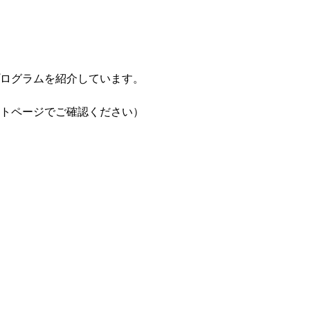
ログラムを紹介しています。
トページでご確認ください）