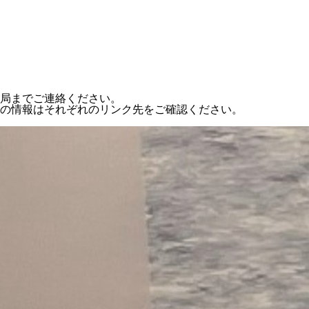
局までご連絡ください。
の情報はそれぞれのリンク先をご確認ください。