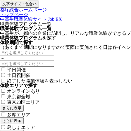
文字サイズ・色合い
都庁総合ホームページ
トップページ
中高生職業体験サイト Job EX
職業体験プログラム一覧
職業体験プログラム一覧
中高生が、都内の企業に訪問し、リアルな職業体験ができるプ
職業体験プログラムを探す
体験期間で探す
（あくまで期間になりますので実際に実施される日は各イベン
～
平日開催
土日祝開催
終了した職業体験を表示しない
体験エリアで探す
オンラインあり
東京都全域
東京23区エリア
さらに表示
多摩エリア
さらに表示
島しょエリア