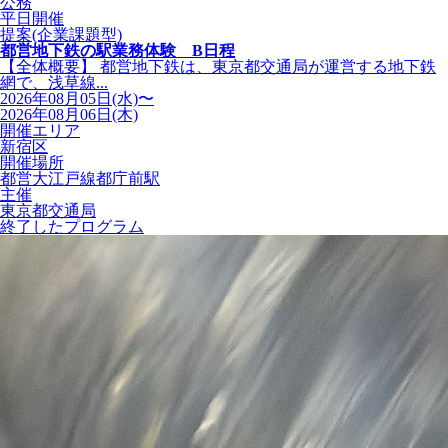
公務
平日開催
提案(企業課題型)
都営地下鉄の駅業務体験 B日程
【全体概要】 都営地下鉄は、東京都交通局が運営する地下鉄
網で、浅草線...
2026年08月05日(水)〜
2026年08月06日(木)
開催エリア
新宿区
開催場所
都営大江戸線都庁前駅
主催
東京都交通局
終了したプログラム