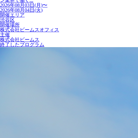
ン業界で働く...
2026年08月03日(月)〜
2026年08月04日(火)
開催エリア
渋谷区
開催場所
株式会社ビームスオフィス
主催
株式会社ビームス
終了したプログラム