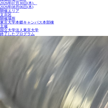
2026年07月30日(木)、
2026年08月06日(木)
開催エリア
文京区
開催場所
東京大学本郷キャンパス本部棟
主催
国立大学法人東京大学
終了したプログラム