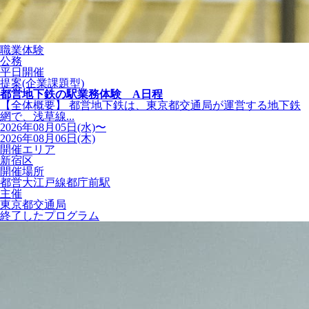
職業体験
公務
平日開催
提案(企業課題型)
都営地下鉄の駅業務体験 A日程
【全体概要】 都営地下鉄は、東京都交通局が運営する地下鉄
網で、浅草線...
2026年08月05日(水)〜
2026年08月06日(木)
開催エリア
新宿区
開催場所
都営大江戸線都庁前駅
主催
東京都交通局
終了したプログラム