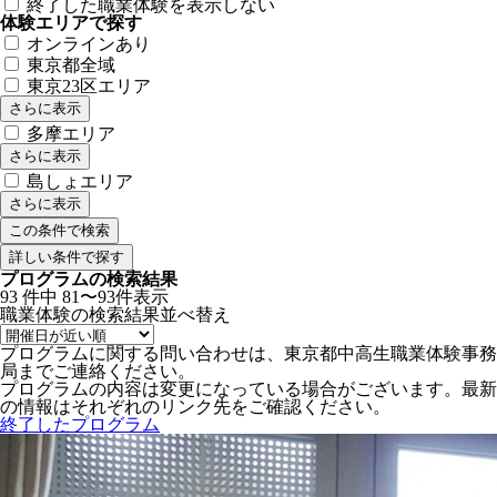
終了した職業体験を表示しない
体験エリアで探す
オンラインあり
東京都全域
東京23区エリア
さらに表示
多摩エリア
さらに表示
島しょエリア
さらに表示
詳しい条件で探す
プログラムの検索結果
93
件中
81〜93件表示
職業体験の検索結果
並べ替え
プログラムに関する問い合わせは、東京都中高生職業体験事務
局までご連絡ください。
プログラムの内容は変更になっている場合がございます。最新
の情報はそれぞれのリンク先をご確認ください。
終了したプログラム